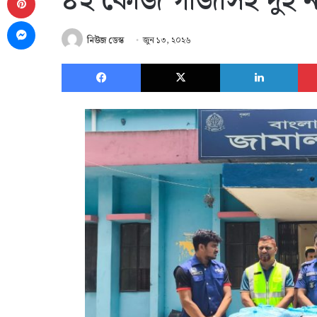
৪২ কেজি গাঁজাসহ দুই ন
Messenger
নিউজ ডেস্ক
জুন ১৩, ২০২৬
Facebook
X
Link