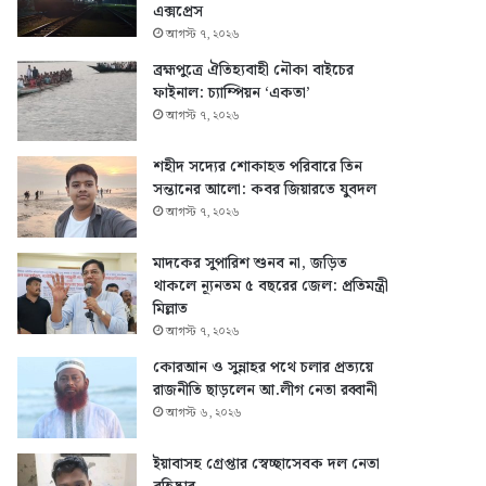
এক্সপ্রেস
আগস্ট ৭, ২০২৬
ব্রহ্মপুত্রে ঐতিহ্যবাহী নৌকা বাইচের
ফাইনাল: চ্যাম্পিয়ন ‘একতা’
আগস্ট ৭, ২০২৬
শহীদ সদ্যের শোকাহত পরিবারে তিন
সন্তানের আলো: কবর জিয়ারতে যুবদল
আগস্ট ৭, ২০২৬
মাদকের সুপারিশ শুনব না, জড়িত
থাকলে ন্যূনতম ৫ বছরের জেল: প্রতিমন্ত্রী
মিল্লাত
আগস্ট ৭, ২০২৬
কোরআন ও সুন্নাহর পথে চলার প্রত্যয়ে
রাজনীতি ছাড়লেন আ.লীগ নেতা রব্বানী
আগস্ট ৬, ২০২৬
ইয়াবাসহ গ্রেপ্তার স্বেচ্ছাসেবক দল নেতা