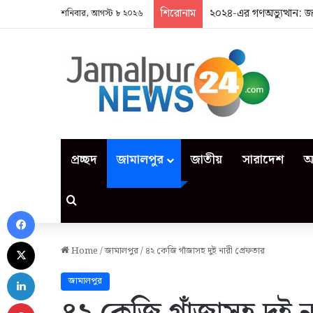
শিরোনাম
২০২৪-এর গণঅভ্যুত্থান: 
শনিবার, আগস্ট ৮ ২০২৬
প্রচ্ছদ
জামালপুর
জাতীয়
সারাদেশ
আ
Search for
Facebook
X
Home
/
জামালপুর
/
৪২ কেজি গাঁজাসহ দুই নারী গ্রেফতার
LinkedIn
জামালপুর
Pinterest