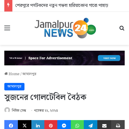
শেরপুরে পর্যটকদের নতুন গন্তব্য হারিয়াকোনা গারো পাহাড়
Menu
Se
Home
/
জামালপুর
জামালপুর
সুজনের গোলটেবিল বৈঠক
নিউজ ডেস্ক
নভেম্বর ২২, ২০২৫
Facebook
X
LinkedIn
Pinterest
Messenger
WhatsApp
Telegram
Share via Email
Pr