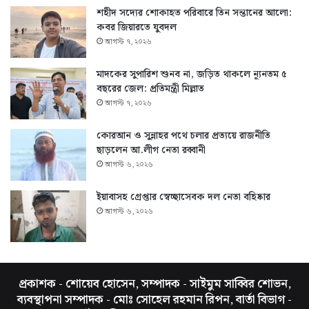
শহীদ সদ্যের শোকাহত পরিবারে তিন সন্তানের আলো:
কবর জিয়ারতে যুবদল
আগস্ট ৭, ২০২৬
মাদকের সুপারিশ শুনব না, জড়িত থাকলে ন্যূনতম ৫
বছরের জেল: প্রতিমন্ত্রী মিল্লাত
আগস্ট ৭, ২০২৬
কোরআন ও সুন্নাহর পথে চলার প্রত্যয়ে রাজনীতি
ছাড়লেন আ.লীগ নেতা রব্বানী
আগস্ট ৬, ২০২৬
ইয়াবাসহ গ্রেপ্তার স্বেচ্ছাসেবক দল নেতা বহিষ্কার
আগস্ট ৬, ২০২৬
প্রকাশক - শোয়েব হোসেন, সম্পাদক - সাইমুম সাব্বির শোভন,
ব্যবস্থাপনা সম্পাদক - মোঃ সোহেল রহমান রিপন, বার্তা বিভাগ -