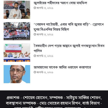
জুলাইয়ের শহীদদের স্মরণে দোয়া মাহফিল
আগস্ট ৫, ২০২৬
“বেয়াদব পাটোয়ারী, এবার খাবি জুতার বাড়ি”- স্লোগানে
মুখর বিএনপির বিজয় মিছিল
আগস্ট ৫, ২০২৬
বৈষম্যহীন দেশ গড়ার আহ্বানে জুলাই গণঅভ্যুত্থান দিবস
পালিত
আগস্ট ৫, ২০২৬
জামায়াতের সাবেক আমির ওয়াহেদ কারাগারে
আগস্ট ৫, ২০২৬
প্রকাশক - শোয়েব হোসেন, সম্পাদক - সাইমুম সাব্বির শোভন,
ব্যবস্থাপনা সম্পাদক - মোঃ সোহেল রহমান রিপন, বার্তা বিভাগ -