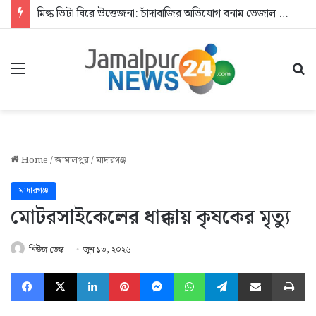
মিল্ক ভিটা ঘিরে উত্তেজনা: চাঁদাবাজির অভিযোগ বনাম ভেজাল দুধের জিডি
Menu
Se
Home
/
জামালপুর
/
মাদারগঞ্জ
মাদারগঞ্জ
মোটরসাইকেলের ধাক্কায় কৃষকের মৃত্যু
নিউজ ডেস্ক
জুন ১৩, ২০২৬
Facebook
X
LinkedIn
Pinterest
Messenger
WhatsApp
Telegram
Share via Email
Pr