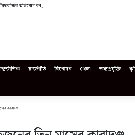
া: চাঁদাবাজির অভিযোগ বনাম ভেজাল দুধের জিডি
ন্তর্জাতিক
রাজনীতি
বিনোদন
খেলা
তথ্যপ্রযুক্তি
কৃ
ের কারাদণ্ড