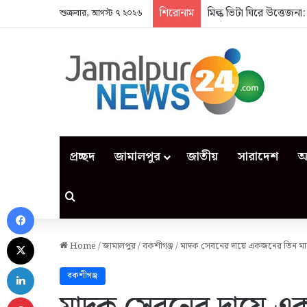
শিরোনাম
মিল্ক ভিটা ঘিরে উত্তেজন
শুক্রবার, আগস্ট ৭ ২০২৬
প্রচ্ছদ
জামালপুর
জাতীয়
সারাদেশ
আ
Search for
Facebook
X
Home
/
জামালপুর
/
বকশীগঞ্জ
/
মাদক সেবনের দায়ে একজনের তিন মাস
LinkedIn
বকশীগঞ্জ
Pinterest