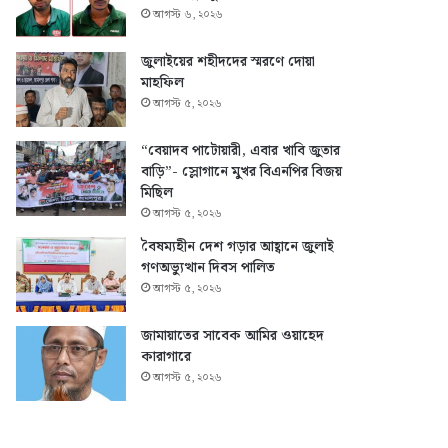
আগস্ট ৬, ২০২৬
জুলাইয়ের শহীদদের স্মরণে দোয়া
মাহফিল
আগস্ট ৫, ২০২৬
“বেয়াদব পাটোয়ারী, এবার খাবি জুতার
বাড়ি”- স্লোগানে মুখর বিএনপির বিজয়
মিছিল
আগস্ট ৫, ২০২৬
বৈষম্যহীন দেশ গড়ার আহ্বানে জুলাই
গণঅভ্যুত্থান দিবস পালিত
আগস্ট ৫, ২০২৬
জামায়াতের সাবেক আমির ওয়াহেদ
কারাগারে
আগস্ট ৫, ২০২৬