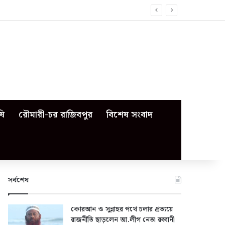
ষি
রৌমারী-চর রাজিবপুর
বিশেষ সংবাদ
সর্বশেষ
কোরআন ও সুন্নাহর পথে চলার প্রত্যয়ে
রাজনীতি ছাড়লেন আ.লীগ নেতা রব্বানী