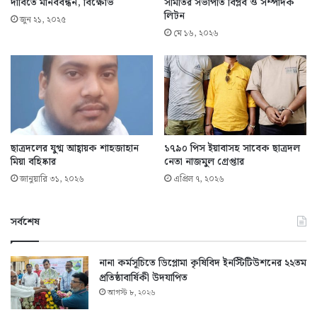
দাবিতে মানববন্ধন, বিক্ষোভ
সমিতির সভাপতি বিপ্লব ও সম্পাদক
লিটন
জুন ২১, ২০২৫
মে ১৬, ২০২৬
ছাত্রদলের যুগ্ম আহ্বায়ক শাহজাহান
১৭৯০ পিস ইয়াবাসহ সাবেক ছাত্রদল
মিয়া বহিষ্কার
নেতা নাজমুল গ্রেপ্তার
জানুয়ারি ৩১, ২০২৬
এপ্রিল ৭, ২০২৬
সর্বশেষ
নানা কর্মসূচিতে ডিপ্লোমা কৃষিবিদ ইনস্টিটিউশনের ২২তম
প্রতিষ্ঠাবার্ষিকী উদযাপিত
আগস্ট ৮, ২০২৬