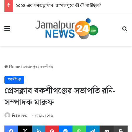
২০২৪-এর গণঅভ্যুত্থান: জামালপুরে কী কী ঘটেছিল?
Menu
Se
Home
/
জামালপুর
/
বকশীগঞ্জ
বকশীগঞ্জ
প্রেসক্লাব বকশীগঞ্জের সভাপতি রনি-
সম্পাদক মারুফ
নিউজ ডেস্ক
মে ১২, ২০২৬
Facebook
X
LinkedIn
Pinterest
Messenger
WhatsApp
Telegram
Share via Email
Pr