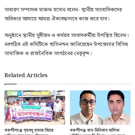
সাধারণ সম্পাদক মারুফ হাসান বলেন- স্থানীয় সাংবাদিকদের
অধিকার আদায়ে আমরা ঐক্যবদ্ধভাবে কাজ করে যাব।
অনুষ্ঠানে স্থানীয় সুধীজন ও কর্মরত সংবাদকর্মীরা উপস্থিত ছিলেন।
নবগঠিত এই কমিটিকে অভিনন্দন জানিয়েছেন উপজেলার বিভিন্ন
সামাজিক ও রাজনৈতিক সংগঠনের নেতৃবৃন্দ।
Related Articles
বকশীগঞ্জে গৃহবধূ হত্যার বিচার
বকশীগঞ্জ বাস-মিনিবাস মালিক