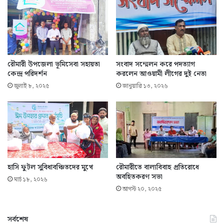
রৌমারী উপজেলা ভূমিসেবা সহায়তা
সংবাদ সম্মেলন করে পদত্যাগ
কেন্দ্র পরিদর্শন
করলেন আওয়ামী লীগের দুই নেতা
জুলাই ৮, ২০২৫
জানুয়ারি ১৩, ২০২৬
হাসি ফুটল সুবিধাবঞ্চিতদের মুখে
রৌমারীতে বাল্যবিবাহ প্রতিরোধে
অবহিতকরণ সভা
মার্চ ১৮, ২০২৬
আগস্ট ২০, ২০২৫
সর্বশেষ