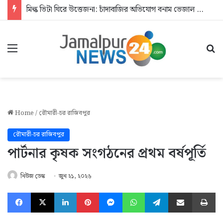
মিল্ক ভিটা ঘিরে উত্তেজনা: চাঁদাবাজির অভিযোগ বনাম ভেজাল দুধের জিডি
Menu
Se
Home
/
রৌমারী-চর রাজিবপুর
রৌমারী-চর রাজিবপুর
পার্টনার কৃষক সংগঠনের প্রথম বর্ষপূর্তি
নিউজ ডেস্ক
জুন ২১, ২০২৬
Facebook
X
LinkedIn
Pinterest
Messenger
WhatsApp
Telegram
Share via Email
Pr