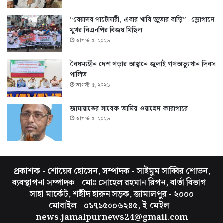
“বেয়াদব পাটোয়ারী, এবার খাবি জুতার বাড়ি”- স্লোগানে
মুখর বিএনপির বিজয় মিছিল
আগস্ট ৫, ২০২৬
বৈষম্যহীন দেশ গড়ার আহ্বানে জুলাই গণঅভ্যুত্থান দিবস
পালিত
আগস্ট ৫, ২০২৬
জামায়াতের সাবেক আমির ওয়াহেদ কারাগারে
আগস্ট ৫, ২০২৬
প্রকাশক - শোয়েব হোসেন, সম্পাদক - সাইমুম সাব্বির শোভন,
ব্যবস্থাপনা সম্পাদক - মোঃ সোহেল রহমান রিপন, বার্তা বিভাগ -
সাহা মার্কেট, শহীদ হারুন সড়ক, জামালপুর - ২০০০
মোবাইল - ০১৭১৫০০৬২৪৫, ই-মেইল -
news.jamalpurnews24@gmail.com