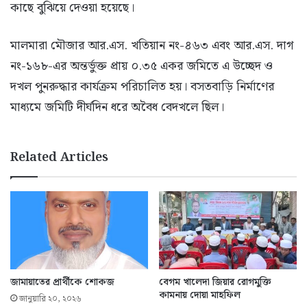
কাছে বুঝিয়ে দেওয়া হয়েছে।
মালমারা মৌজার আর.এস. খতিয়ান নং-৪৬৩ এবং আর.এস. দাগ
নং-১৬৮-এর অন্তর্ভুক্ত প্রায় ০.৩৫ একর জমিতে এ উচ্ছেদ ও
দখল পুনরুদ্ধার কার্যক্রম পরিচালিত হয়। বসতবাড়ি নির্মাণের
মাধ্যমে জমিটি দীর্ঘদিন ধরে অবৈধ বেদখলে ছিল।
Related Articles
জামায়াতের প্রার্থীকে শোকজ
বেগম খালেদা জিয়ার রোগমুক্তি
কামনায় দোয়া মাহফিল
জানুয়ারি ২০, ২০২৬