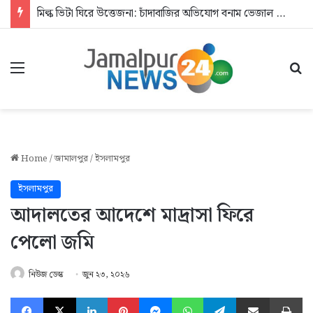
মিল্ক ভিটা ঘিরে উত্তেজনা: চাঁদাবাজির অভিযোগ বনাম ভেজাল দুধের জিডি
Menu
Se
Home
/
জামালপুর
/
ইসলামপুর
ইসলামপুর
আদালতের আদেশে মাদ্রাসা ফিরে
পেলো জমি
নিউজ ডেস্ক
জুন ২৩, ২০২৬
Facebook
X
LinkedIn
Pinterest
Messenger
WhatsApp
Telegram
Share via Email
Pr