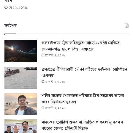
গঠন
মে ২৫, ২০২৬
সর্বশেষ
গফরগাঁওয়ে ট্রেন লাইনচ্যুত: সাড়ে ৬ ঘণ্টা দেরিতে
দেওয়ানগঞ্জ ছাড়ল তিস্তা এক্সপ্রেস
আগস্ট ৭, ২০২৬
ব্রহ্মপুত্রে ঐতিহ্যবাহী নৌকা বাইচের ফাইনাল: চ্যাম্পিয়ন
‘একতা’
আগস্ট ৭, ২০২৬
শহীদ সদ্যের শোকাহত পরিবারে তিন সন্তানের আলো:
কবর জিয়ারতে যুবদল
আগস্ট ৭, ২০২৬
মাদকের সুপারিশ শুনব না, জড়িত থাকলে ন্যূনতম ৫
বছরের জেল: প্রতিমন্ত্রী মিল্লাত