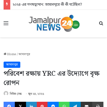
২০২৪-এর গণঅভ্যুত্থান: জামালপুরে কী কী ঘটেছিল?
Menu
Se
Home
/
জামালপুর
জামালপুর
পরিবেশ রক্ষায় YRC এর উদ্যোগে বৃক্ষ
রোপন
নিউজ ডেস্ক
জুন ২৪, ২০২৬
Facebook
X
LinkedIn
Pinterest
Messenger
WhatsApp
Telegram
Share via Email
Pr