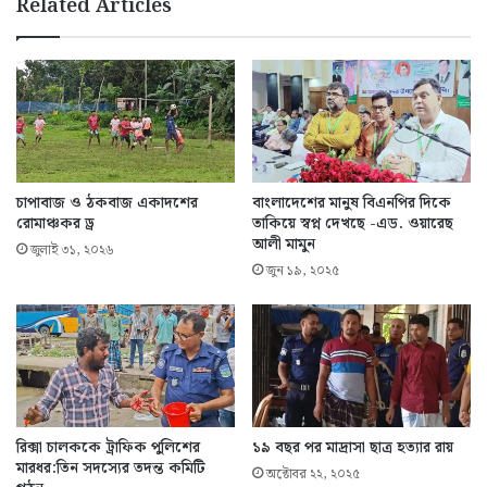
Related Articles
চাপাবাজ ও ঠকবাজ একাদশের
বাংলাদেশের মানুষ বিএনপির দিকে
রোমাঞ্চকর ড্র
তাকিয়ে স্বপ্ন দেখছে -এড. ওয়ারেছ
আলী মামুন
জুলাই ৩১, ২০২৬
জুন ১৯, ২০২৫
রিক্সা চালককে ট্রাফিক পুলিশের
১৯ বছর পর মাদ্রাসা ছাত্র হত্যার রায়
মারধর:তিন সদস্যের তদন্ত কমিটি
অক্টোবর ২২, ২০২৫