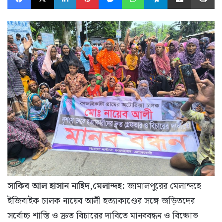
সাকিব আল হাসান নাহিদ,মেলান্দহ:
জামালপুরের মেলান্দহে
ইজিবাইক চালক নায়েব আলী হত্যাকাণ্ডের সঙ্গে জড়িতদের
সর্বোচ্চ শাস্তি ও দ্রুত বিচারের দাবিতে মানববন্ধন ও বিক্ষোভ