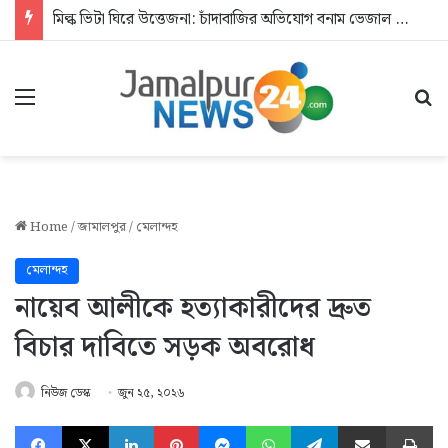
মিল্ক ভিটা ঘিরে উত্তেজনা: চাঁদাবাজির অভিযোগ বনাম ভেজাল দুধের জিডি
Menu
Se
Home
/
জামালপুর
/
মেলান্দহ
মেলান্দহ
নায়েব আলীকে হত্যাকারীদের দ্রুত
বিচার দাবিতে সড়ক অবরোধ
নিউজ ডেস্ক
জুন ২৫, ২০২৬
Facebook
X
LinkedIn
Pinterest
Messenger
WhatsApp
Telegram
Share via Email
Pr