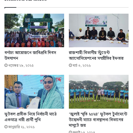
বর্ণাঢ্য আয়োজনে জাবিপ্রবি দিবস
রাজশাহী বিভাগীয় স্টুডেন্ট
উদযাপন
অ্যাসোসিয়েশনের সম্প্রীতির ইফতার
নভেম্বর ২৮, ২০২৫
মার্চ ৩, ২০২৬
ফুটবল প্রতীক নিয়ে নির্বাচনী মাঠে
‘জুলাই স্মৃতি ২০২৪’ ফুটবল টুর্নামেন্টে
একমাত্র নারী প্রার্থী পূথি
উদ্বোধনী ম্যাচে ব্যবস্থাপনা বিভাগের
দাপুটে জয়
জানুয়ারি ২১, ২০২৬
জুলাই ১৫, ২০২৫