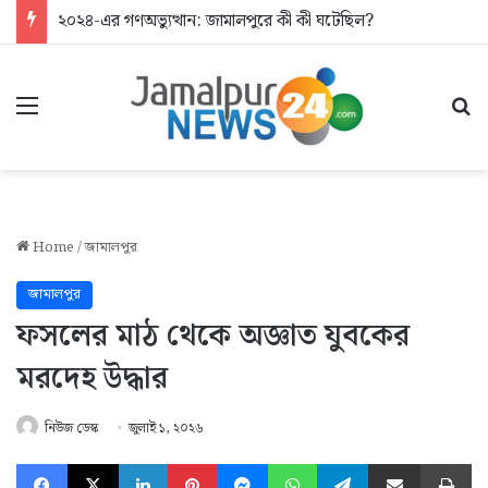
২০২৪-এর গণঅভ্যুত্থান: জামালপুরে কী কী ঘটেছিল?
Menu
Se
Home
/
জামালপুর
জামালপুর
ফসলের মাঠ থেকে অজ্ঞাত যুবকের
মরদেহ উদ্ধার
নিউজ ডেস্ক
জুলাই ১, ২০২৬
Facebook
X
LinkedIn
Pinterest
Messenger
WhatsApp
Telegram
Share via Email
Pr