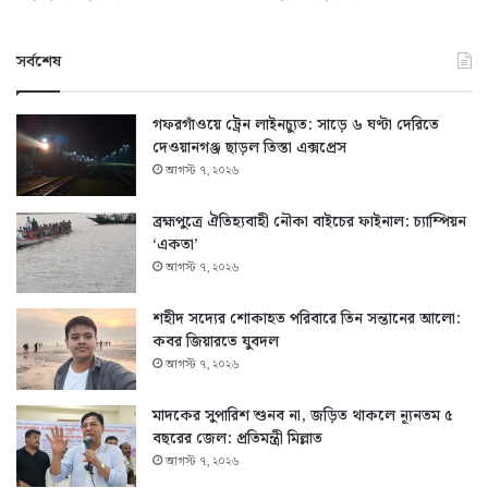
সর্বশেষ
গফরগাঁওয়ে ট্রেন লাইনচ্যুত: সাড়ে ৬ ঘণ্টা দেরিতে
দেওয়ানগঞ্জ ছাড়ল তিস্তা এক্সপ্রেস
আগস্ট ৭, ২০২৬
ব্রহ্মপুত্রে ঐতিহ্যবাহী নৌকা বাইচের ফাইনাল: চ্যাম্পিয়ন
‘একতা’
আগস্ট ৭, ২০২৬
শহীদ সদ্যের শোকাহত পরিবারে তিন সন্তানের আলো:
কবর জিয়ারতে যুবদল
আগস্ট ৭, ২০২৬
মাদকের সুপারিশ শুনব না, জড়িত থাকলে ন্যূনতম ৫
বছরের জেল: প্রতিমন্ত্রী মিল্লাত
আগস্ট ৭, ২০২৬