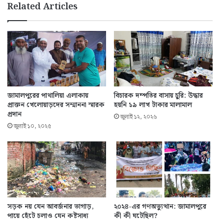
Related Articles
জামালপুরের পাথালিয়া এলাকায়
বিচারক দম্পতির বাসায় চুরি: উদ্ধার
প্রাক্তন খেলোয়াড়দের সম্মাননা স্মারক
হয়নি ১৯ লাখ টাকার মালামাল
প্রদান
জুলাই ১২, ২০২৬
জুলাই ১০, ২০২৫
সড়ক নয় যেন আবর্জনার ভাগাড়,
২০২৪-এর গণঅভ্যুত্থান: জামালপুরে
পায়ে হেঁটে চলাও যেন কষ্টসাধ্য
কী কী ঘটেছিল?