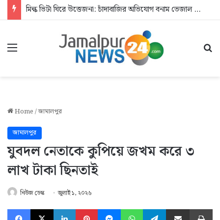
মিল্ক ভিটা ঘিরে উত্তেজনা: চাঁদাবাজির অভিযোগ বনাম ভেজাল দুধের জিডি
Menu
Se
Home
/
জামালপুর
জামালপুর
যুবদল নেতাকে কুপিয়ে জখম করে ৩
লাখ টাকা ছিনতাই
নিউজ ডেস্ক
জুলাই ১, ২০২৬
Facebook
X
LinkedIn
Pinterest
Messenger
WhatsApp
Telegram
Share via Email
Pr