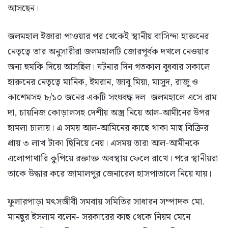
আসছেন।
জলমহাল ইজারা পাওয়ার পর থেকেই স্থানীয় বাসিন্দা হারুনের
নেতৃত্বে তার অনুসারীরা জলমহালটি জোরপূর্বক দখলে নেওয়ার
জন্য হুমকি দিয়ে আসছিল। ঘটনার দিন গতকাল বুধবার সকালে
হারুনের নেতৃৃত্বে মানিক, ইমরান, জাবু মিয়া, মাসুদ, রাজু ও
কাশেমসহ ৮/১০ জনের একটি সংঘবদ্ধ দল জলমহালে এসে রাম
দা, চায়নিজ কোড়ালসহ দেশীয় অস্ত্র নিয়ে আল-আমীনের উপর
হামলা চালায়। এ সময় আল-আমিনের কাছে থাকা মাছ বিক্রির
প্রায় ৩ লাখ টাকা ছিনিয়ে নেয়। এসময় তারা আল-আমীনকে
এলোপাথারি কুপিয়ে রক্তাক্ত অবস্থায় ফেলে রাখে। পরে স্থানীয়রা
তাকে উদ্ধার করে জামালপুর জেনারেল হাসপাতালে নিয়ে যায়।
ফুলারপাড়া মৎসজীবী সমবায় সমিতির সাধারন সম্পাদক মো.
মানছুর ইসলাম বলেন- সরকারের কাছ থেকে নিয়ম মেনে