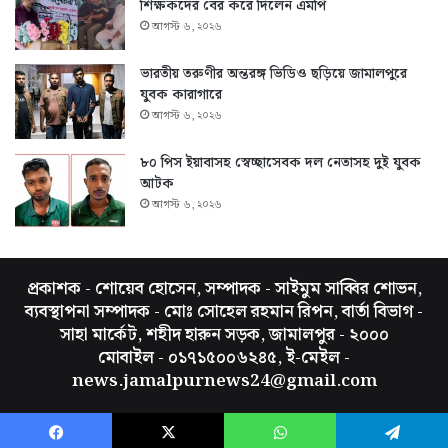
শিক্ষকদের বের করে দিলেন এমপি
আগস্ট ৬, ২০২৬
ভারতীয় তরুণীর অন্তরঙ্গ ভিডিও ছড়িয়ে জামালপুরে
যুবক কারাগারে
আগস্ট ৬, ২০২৬
৮০ পিস ইয়াবাসহ স্বেচ্ছাসেবক দল নেতাসহ দুই যুবক
আটক
আগস্ট ৬, ২০২৬
প্রকাশক - শোয়েব হোসেন, সম্পাদক - সাইমুম সাব্বির শোভন,
ব্যবস্থাপনা সম্পাদক - মোঃ সোহেল রহমান রিপন, বার্তা বিভাগ -
সাহা মার্কেট, শহীদ হারুন সড়ক, জামালপুর - ২০০০
মোবাইল - ০১৭১৫০০৬২৪৫, ই-মেইল -
news.jamalpurnews24@gmail.com