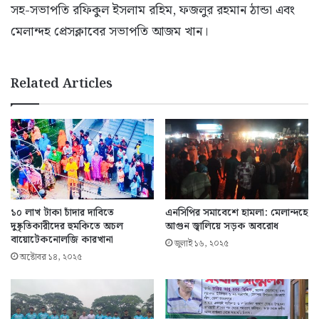
সহ-সভাপতি রফিকুল ইসলাম রহিম, ফজলুর রহমান ঠান্ডা এবং
মেলান্দহ প্রেসক্লাবের সভাপতি আজম খান।
Related Articles
১০ লাখ টাকা চাঁদার দাবিতে
এনসিপির সমাবেশে হামলা: মেলান্দহে
দুষ্কৃতিকারীদের হুমকিতে অচল
আগুন জ্বালিয়ে সড়ক অবরোধ
বায়োটেকনোলজি কারখানা
জুলাই ১৬, ২০২৫
অক্টোবর ১৪, ২০২৫