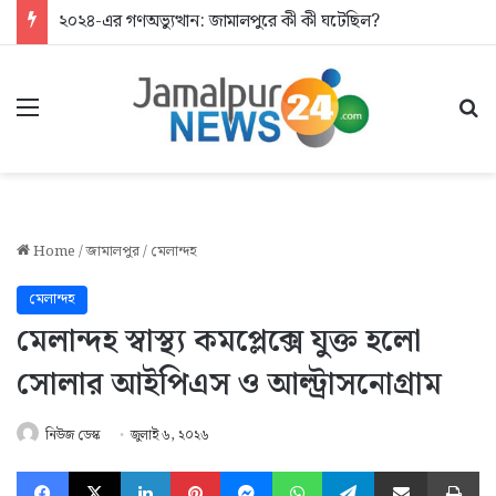
২০২৪-এর গণঅভ্যুত্থান: জামালপুরে কী কী ঘটেছিল?
Menu
Se
Home
/
জামালপুর
/
মেলান্দহ
মেলান্দহ
মেলান্দহ স্বাস্থ্য কমপ্লেক্সে যুক্ত হলো
সোলার আইপিএস ও আল্ট্রাসনোগ্রাম
নিউজ ডেস্ক
জুলাই ৬, ২০২৬
Facebook
X
LinkedIn
Pinterest
Messenger
WhatsApp
Telegram
Share via Email
Pr