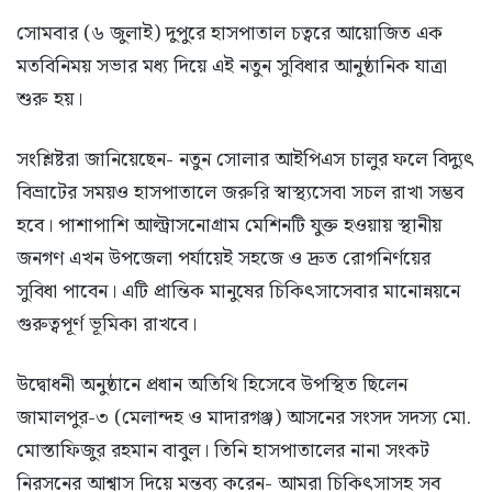
সোমবার (৬ জুলাই) দুপুরে হাসপাতাল চত্বরে আয়োজিত এক
মতবিনিময় সভার মধ্য দিয়ে এই নতুন সুবিধার আনুষ্ঠানিক যাত্রা
শুরু হয়।
সংশ্লিষ্টরা জানিয়েছেন- নতুন সোলার আইপিএস চালুর ফলে বিদ্যুৎ
বিভ্রাটের সময়ও হাসপাতালে জরুরি স্বাস্থ্যসেবা সচল রাখা সম্ভব
হবে। পাশাপাশি আল্ট্রাসনোগ্রাম মেশিনটি যুক্ত হওয়ায় স্থানীয়
জনগণ এখন উপজেলা পর্যায়েই সহজে ও দ্রুত রোগনির্ণয়ের
সুবিধা পাবেন। এটি প্রান্তিক মানুষের চিকিৎসাসেবার মানোন্নয়নে
গুরুত্বপূর্ণ ভূমিকা রাখবে।
উদ্বোধনী অনুষ্ঠানে প্রধান অতিথি হিসেবে উপস্থিত ছিলেন
জামালপুর-৩ (মেলান্দহ ও মাদারগঞ্জ) আসনের সংসদ সদস্য মো.
মোস্তাফিজুর রহমান বাবুল। তিনি হাসপাতালের নানা সংকট
নিরসনের আশ্বাস দিয়ে মন্তব্য করেন- আমরা চিকিৎসাসহ সব