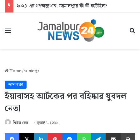
২০২৪-এর গণঅভ্যুত্থান: জামালপুরে কী কী ঘটেছিল?
Menu
Se
Home
/
জামালপুর
জামালপুর
ইয়াবাসহ আটকের পর বহিষ্কার যুবদল
নেতা
নিউজ ডেস্ক
জুলাই ৭, ২০২৬
Facebook
X
LinkedIn
Pinterest
Messenger
WhatsApp
Telegram
Share via Email
Pr