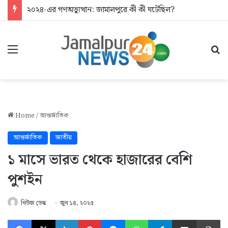
২০২৪-এর গণঅভ্যুত্থান: জামালপুরে কী কী ঘটেছিল?
Menu
Se
Home
/
আন্তর্জাতিক
আন্তর্জাতিক
জাতীয়
১ মাসে ভারত থেকে হাজারের বেশি
পুশইন
নিউজ ডেস্ক
জুন ১৪, ২০২৫
Facebook
X
LinkedIn
Pinterest
Messenger
WhatsApp
Telegram
Share via Email
Pr