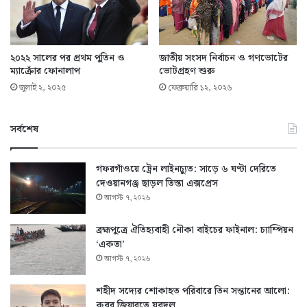
২০২২ সালের পর প্রথম পুতিন ও
জাতীয় সংসদ নির্বাচন ও গণভোটের
ম্যাক্রোঁর ফোনালাপ
ভোটগ্রহণ শুরু
জুলাই ২, ২০২৫
ফেব্রুয়ারি ১২, ২০২৬
সর্বশেষ
গফরগাঁওয়ে ট্রেন লাইনচ্যুত: সাড়ে ৬ ঘণ্টা দেরিতে
দেওয়ানগঞ্জ ছাড়ল তিস্তা এক্সপ্রেস
আগস্ট ৭, ২০২৬
ব্রহ্মপুত্রে ঐতিহ্যবাহী নৌকা বাইচের ফাইনাল: চ্যাম্পিয়ন
‘একতা’
আগস্ট ৭, ২০২৬
শহীদ সদ্যের শোকাহত পরিবারে তিন সন্তানের আলো:
কবর জিয়ারতে যুবদল