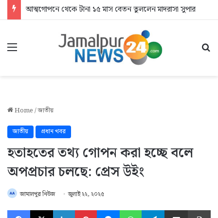
আত্মগোপনে থেকে টানা ১৫ মাস বেতন তুললেন মাদরাসা সুপার
Menu
Se
Home
/
জাতীয়
জাতীয়
প্রধান খবর
হতাহতের তথ্য গোপন করা হচ্ছে বলে
অপপ্রচার চলছে: প্রেস উইং
জামালপুর নিউজ
জুলাই ২২, ২০২৫
Facebook
X
LinkedIn
Pinterest
Messenger
WhatsApp
Telegram
Share via Email
Pr