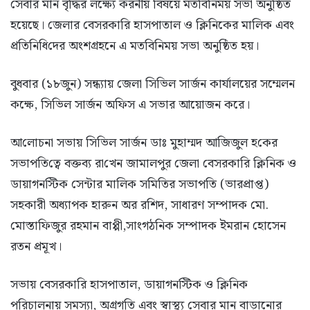
সেবার মান বৃদ্ধির লক্ষ্যে করনীয় বিষয়ে মতবিনিময় সভা অনুষ্ঠিত
হয়েছে। জেলার বেসরকারি হাসপাতাল ও ক্লিনিকের মালিক এবং
প্রতি‌নি‌ধি‌দের অংশগ্রহনে এ মতবিনিময় সভা অনুষ্ঠিত হয়।
বুধবার (১৮জুন) সন্ধ‌্যায় জেলা সিভিল সার্জন কার্যালয়ের সম্মেলন
কক্ষে, সি‌ভিল সার্জন অ‌ফিস এ সভার আয়োজন করে।
আ‌লোচনা সভায় সি‌ভিল সার্জন ডাঃ মুহাম্মদ আ‌জিজুল হ‌কের
সভাপ‌তি‌ত্বে বক্তব‌্য রা‌খেন জামালপুর জেলা বেসরকারি ক্লিনিক ও
ডায়াগনস্টিক সেন্টার মালিক সমিতির সভাপতি (ভারপ্রাপ্ত)
সহকারী অধ্যাপক হারুন অর রশিদ, সাধারণ সম্পাদক মো.
মোস্তাফিজুর রহমান বাপ্পী,সাংগঠনিক সম্পাদক ইমরান হোসেন
রতন প্রমূখ।
সভায় বেসরকারি হাসপাতাল, ডায়াগনস্টিক ও ক্লিনিক
পরিচালনায় সমস্যা, অগ্রগতি এবং স্বাস্থ্য সেবার মান বাড়ানোর