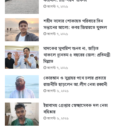
ফাইনাল: চ্যাম্পিয়ন ‘একতা’
আগস্ট ৭, ২০২৬
শহীদ সদ্যের শোকাহত পরিবারে তিন
সন্তানের আলো: কবর জিয়ারতে যুবদল
আগস্ট ৭, ২০২৬
মাদকের সুপারিশ শুনব না, জড়িত
থাকলে ন্যূনতম ৫ বছরের জেল: প্রতিমন্ত্রী
মিল্লাত
আগস্ট ৭, ২০২৬
কোরআন ও সুন্নাহর পথে চলার প্রত্যয়ে
রাজনীতি ছাড়লেন আ.লীগ নেতা রব্বানী
আগস্ট ৬, ২০২৬
ইয়াবাসহ গ্রেপ্তার স্বেচ্ছাসেবক দল নেতা
বহিষ্কার
আগস্ট ৬, ২০২৬