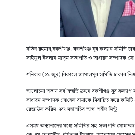
মতিন রহমান,বকশীগঞ্জ: বকশীগঞ্জ যুব কল্যান সমিতি 
সাইফুল ইসলাম মাসুম সভাপতি ও সাধারন সম্পাদক সো‌হেল
শনিবার (২১ জুন) বিকালে জামালপুর সমিতি ঢাকার নিজস্
আলোচনা সভায় সর্ব সম্মতি ক্রমে বকশীগঞ্জ যুব কল্য
সাধারন সম্পাদক সো‌হেল রানাকে নির্বাচিত করে কমিট
রেজাউল করিম এবং মহাসচিব আগা শহীদ মিন্টু।
এসময় অন্যান্যদের মধ্যে সমিতির সহ-সভাপতি মোহাম্মদ হ
কে এম ফেরদৌস, রফিকুল ইসলাম, আনোয়ার হোসেন ফুয়া