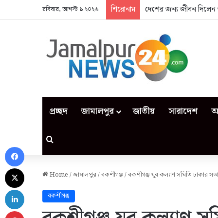
শিরোনাম
দেশের জন্য জীবন দিলেন 
রবিবার, আগস্ট ৯ ২০২৬
প্রচ্ছদ
জামালপুর
জাতীয়
সারাদেশ
আ
Search for
Facebook
X
Home
/
জামালপুর
/
বকশীগঞ্জ
/
বকশীগঞ্জ যুব কল্যাণ সমিতি ঢাকার স
LinkedIn
বকশীগঞ্জ
Pinterest