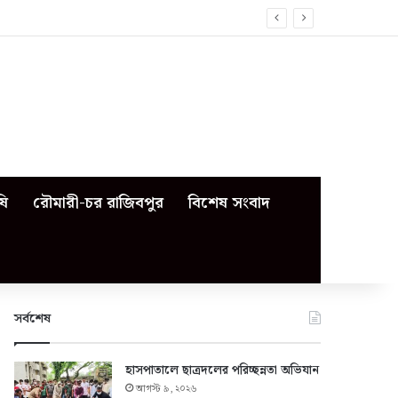
ষি
রৌমারী-চর রাজিবপুর
বিশেষ সংবাদ
সর্বশেষ
হাসপাতালে ছাত্রদলের পরিচ্ছন্নতা অভিযান
আগস্ট ৯, ২০২৬