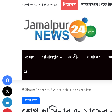
শিরোনাম
আত্মগোপনে থেকে টান
বৃহস্পতিবার, আগস্ট ৬ ২০২৬
প্রচ্ছদ
জামালপুর
জাতীয়
সারাদেশ
আ
Search for
Facebook
X
Home
/
প্রধান খবর
/
শেখ হাসিনার ৬ মাসের কারাদণ্ড
LinkedIn
প্রধান খবর
Pinterest