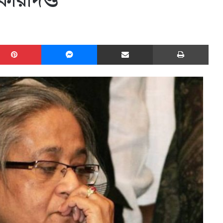
ারাদণ্ড
edIn
Pinterest
Messenger
Share via Email
Print