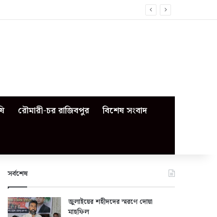
ষি
রৌমারী-চর রাজিবপুর
বিশেষ সংবাদ
সর্বশেষ
জুলাইয়ের শহীদদের স্মরণে দোয়া
মাহফিল