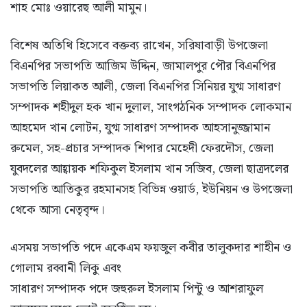
শাহ মোঃ ওয়ারেছ আলী মামুন।
বিশেষ অতিথি হিসেবে বক্তব্য রাখেন, সরিষাবাড়ী উপজেলা
বিএনপির সভাপতি আজিম উদ্দিন, জামালপুর পৌর বিএনপির
সভাপতি লিয়াকত আলী, জেলা বিএনপির সিনিয়র যুগ্ম সাধারণ
সম্পাদক শহীদুল হক খান দুলাল, সাংগঠনিক সম্পাদক লোকমান
আহমেদ খান লোটন, যুগ্ম সাধারণ সম্পাদক আহসানুজ্জামান
রুমেল, সহ-প্রচার সম্পাদক শিপার মেহেদী ফেরদৌস, জেলা
যুবদলের আহ্বায়ক শফিকুল ইসলাম খান সজিব, জেলা ছাত্রদলের
সভাপতি আতিকুর রহমানসহ বিভিন্ন ওয়ার্ড, ইউনিয়ন ও উপজেলা
থেকে আসা নেতৃবৃন্দ।
এসময় সভাপতি পদে একেএম ফয়জুল কবীর তালুকদার শাহীন ও
গোলাম রব্বানী লিকু এবং
সাধারণ সম্পাদক পদে জহুরুল ইসলাম পিন্টু ও আশরাফুল