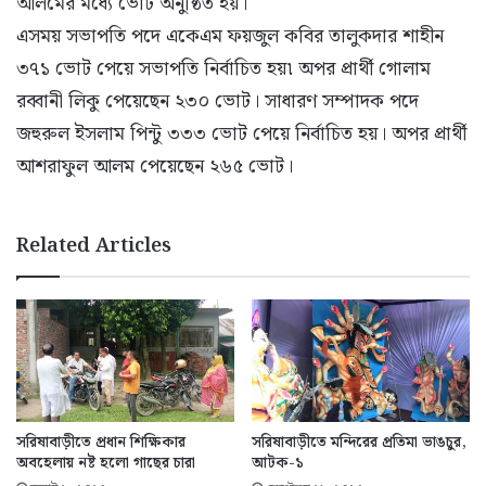
আলমের মধ্যে ভোট অনুষ্ঠিত হয়।
এসময় সভাপতি পদে একেএম ফয়জুল কবির তালুকদার শাহীন
৩৭১ ভোট পেয়ে সভাপতি নির্বাচিত হয়৷ অপর প্রার্থী গোলাম
রব্বানী লিকু পেয়েছেন ২৩০ ভোট। সাধারণ সম্পাদক পদে
জহুরুল ইসলাম পিন্টু ৩৩৩ ভোট পেয়ে নির্বাচিত হয়। অপর প্রার্থী
আশরাফুল আলম পেয়েছেন ২৬৫ ভোট।
Related Articles
সরিষাবাড়ীতে প্রধান শিক্ষিকার
সরিষাবাড়ীতে মন্দিরের প্রতিমা ভাঙচুর,
অবহেলায় নষ্ট হলো গাছের চারা
আটক-১