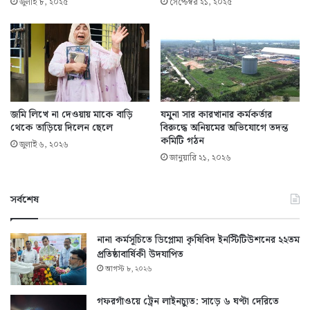
জুলাই ৮, ২০২৫
সেপ্টেম্বর ২১, ২০২৫
জমি লিখে না দেওয়ায় মাকে বাড়ি
যমুনা সার কারখানার কর্মকর্তার
থেকে তাড়িয়ে দিলেন ছেলে
বিরুদ্ধে অনিয়মের অভিযোগে তদন্ত
কমিটি গঠন
জুলাই ৬, ২০২৬
জানুয়ারি ২১, ২০২৬
সর্বশেষ
নানা কর্মসূচিতে ডিপ্লোমা কৃষিবিদ ইনস্টিটিউশনের ২২তম
প্রতিষ্ঠাবার্ষিকী উদযাপিত
আগস্ট ৮, ২০২৬
গফরগাঁওয়ে ট্রেন লাইনচ্যুত: সাড়ে ৬ ঘণ্টা দেরিতে