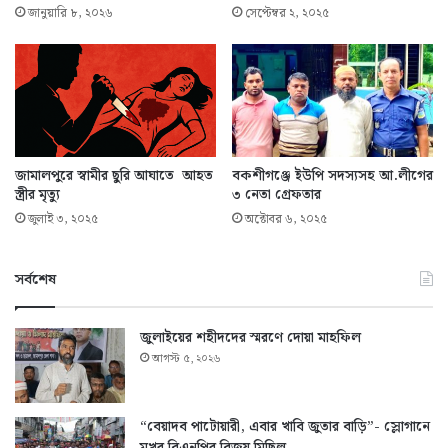
জানুয়ারি ৮, ২০২৬
সেপ্টেম্বর ২, ২০২৫
জামালপুরে স্বামীর ছুরি আঘাতে আহত
বকশীগঞ্জে ইউপি সদস্যসহ আ.লীগের
স্ত্রীর মৃত্যু
৩ নেতা গ্রেফতার
জুলাই ৩, ২০২৫
অক্টোবর ৬, ২০২৫
সর্বশেষ
জুলাইয়ের শহীদদের স্মরণে দোয়া মাহফিল
আগস্ট ৫, ২০২৬
“বেয়াদব পাটোয়ারী, এবার খাবি জুতার বাড়ি”- স্লোগানে
মুখর বিএনপির বিজয় মিছিল