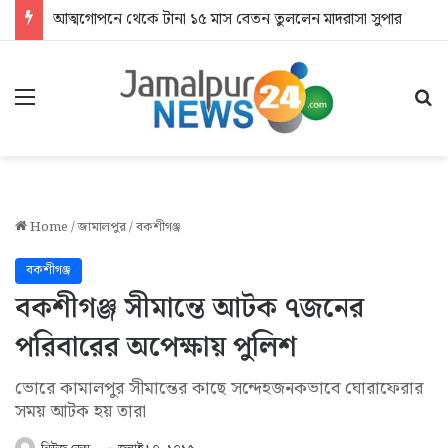
আত্মগোপনে থেকে টানা ১৫ মাস বেতন তুললেন মাদরাসা সুপার
Menu
Se
Home
/
জামালপুর
/
বকশীগঞ্জ
বকশীগঞ্জ
বকশীগঞ্জ সীমান্তে আটক ৭জনের
পরিবারের অপেক্ষায় পুলিশ
ভোরে কামালপুর সীমান্তের কাছে সন্দেহজনকভাবে ঘোরাফেরার
সময় আটক হয় তারা