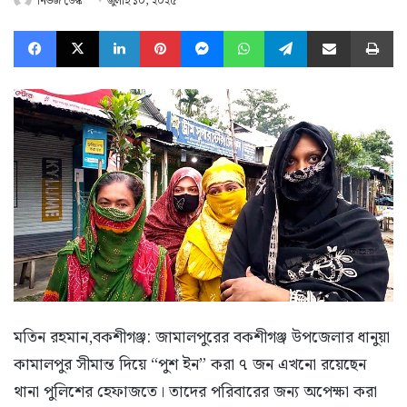
নিউজ ডেস্ক
জুলাই ১০, ২০২৫
Facebook
X
LinkedIn
Pinterest
Messenger
WhatsApp
Telegram
Share via Email
Pr
মতিন রহমান,বকশীগঞ্জ: জামালপুরের বকশীগঞ্জ উপজেলার ধানুয়া
কামালপুর সীমান্ত দিয়ে “পুশ ইন” করা ৭ জন এখনো রয়েছেন
থানা পুলিশের হেফাজতে। তাদের পরিবারের জন্য অপেক্ষা করা