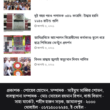
দুই বছর পরও পলাতক ৩৪৬ কয়েদি: উদ্ধার হয়নি
১১৪৩ রাউন্ড গুলি
আগস্ট ৫, ২০২৬
জাবিপ্রবিতে আন্দোলন বিরোধীদের কর্মকাণ্ড তুলে ধরে
ছাত্র শিবিরের ফেস্টুন প্রদর্শন
আগস্ট ৫, ২০২৬
বিনম্র শ্রদ্ধায় জুলাই অভ্যুত্থান দিবস পালিত
আগস্ট ৫, ২০২৬
প্রকাশক - শোয়েব হোসেন, সম্পাদক - সাইমুম সাব্বির শোভন,
ব্যবস্থাপনা সম্পাদক - মোঃ সোহেল রহমান রিপন, বার্তা বিভাগ -
সাহা মার্কেট, শহীদ হারুন সড়ক, জামালপুর - ২০০০
মোবাইল - ০১৭১৫০০৬২৪৫, ই-মেইল -