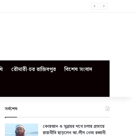
ষি
রৌমারী-চর রাজিবপুর
বিশেষ সংবাদ
সর্বশেষ
কোরআন ও সুন্নাহর পথে চলার প্রত্যয়ে
রাজনীতি ছাড়লেন আ.লীগ নেতা রব্বানী