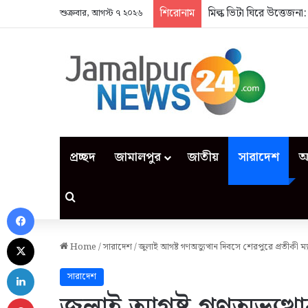
শিরোনাম
মিল্ক ভিটা ঘিরে উত্তেজন
শুক্রবার, আগস্ট ৭ ২০২৬
প্রচ্ছদ
জামালপুর
জাতীয়
সারাদেশ
আ
Search for
Facebook
X
Home
/
সারাদেশ
/
জুলাই আগষ্ট গণঅভ্যুত্থান দিবসে শেরপুরে প্রতীকী ম্
LinkedIn
সারাদেশ
Pinterest