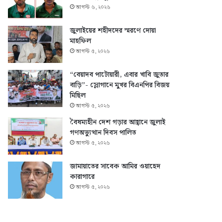
আগস্ট ৬, ২০২৬
জুলাইয়ের শহীদদের স্মরণে দোয়া
মাহফিল
আগস্ট ৫, ২০২৬
“বেয়াদব পাটোয়ারী, এবার খাবি জুতার
বাড়ি”- স্লোগানে মুখর বিএনপির বিজয়
মিছিল
আগস্ট ৫, ২০২৬
বৈষম্যহীন দেশ গড়ার আহ্বানে জুলাই
গণঅভ্যুত্থান দিবস পালিত
আগস্ট ৫, ২০২৬
জামায়াতের সাবেক আমির ওয়াহেদ
কারাগারে
আগস্ট ৫, ২০২৬