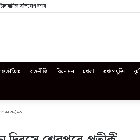
া: চাঁদাবাজির অভিযোগ বনাম ভেজাল দুধের জিডি
ন্তর্জাতিক
রাজনীতি
বিনোদন
খেলা
তথ্যপ্রযুক্তি
কৃ
যারাথন অনুষ্ঠিত