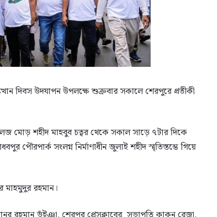
্থান দিবস উদযাপন উপলক্ষে শুক্রবার সকালে শেরপুরে প্রতীকী
জ মোড় শহীদ মাহবুব চত্বর থেকে সকাল সাড়ে ৭টার দিকে
ধবপুর পৌরপার্ক সংলগ্ন নির্মাণাধীন জুলাই শহীদ স্মৃতিস্তম্ভে গিয়ে
র মাহমুদুর রহমান।
ানুর রহমান ভুঁইঞা, শেরপুর প্রেসক্লাবের সভাপতি কাকন রেজা,