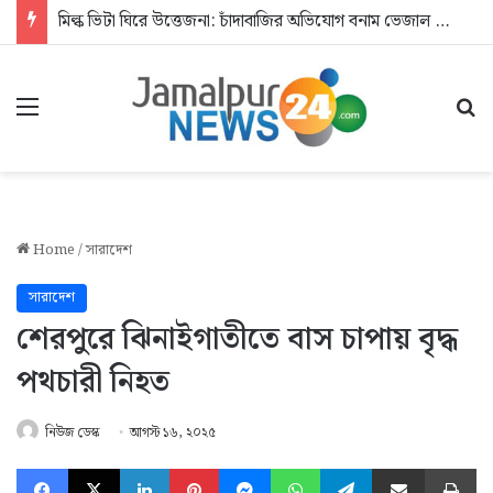
মিল্ক ভিটা ঘিরে উত্তেজনা: চাঁদাবাজির অভিযোগ বনাম ভেজাল দুধের জিডি
Menu
Se
Home
/
সারাদেশ
সারাদেশ
শেরপুরে ঝিনাইগাতীতে বাস চাপায় বৃদ্ধ
পথচারী নিহত
নিউজ ডেস্ক
আগস্ট ১৬, ২০২৫
Facebook
X
LinkedIn
Pinterest
Messenger
WhatsApp
Telegram
Share via Email
Pr