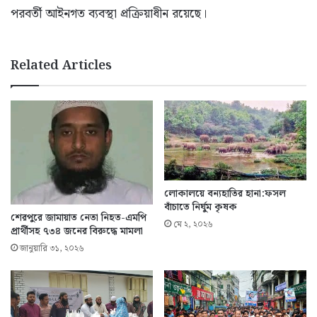
পরবর্তী আইনগত ব্যবস্থা প্রক্রিয়াধীন রয়েছে।
Related Articles
লোকালয়ে বন্যহাতির হানা:ফসল
বাঁচাতে নির্ঘুম কৃষক
শেরপুরে জামায়াত নেতা নিহত-এমপি
মে ২, ২০২৬
প্রার্থীসহ ৭৩৪ জনের বিরুদ্ধে মামলা
জানুয়ারি ৩১, ২০২৬