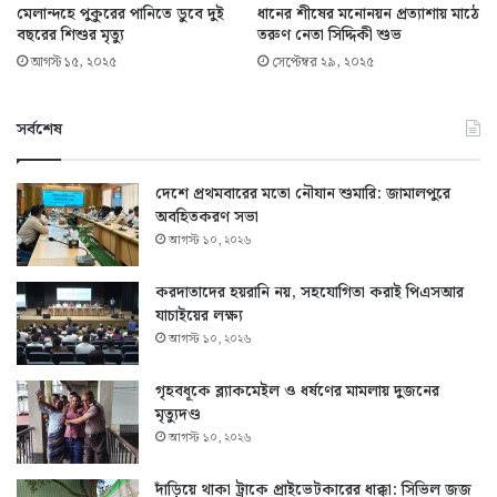
মেলান্দহে পুকুরের পানিতে ডুবে দুই
ধানের শীষের মনোনয়ন প্রত্যাশায় মাঠে
বছরের শিশুর মৃত্যু
তরুণ নেতা সিদ্দিকী শুভ
আগস্ট ১৫, ২০২৫
সেপ্টেম্বর ২৯, ২০২৫
সর্বশেষ
দেশে প্রথমবারের মতো নৌযান শুমারি: জামালপুরে
অবহিতকরণ সভা
আগস্ট ১০, ২০২৬
করদাতাদের হয়রানি নয়, সহযোগিতা করাই পিএসআর
যাচাইয়ের লক্ষ্য
আগস্ট ১০, ২০২৬
গৃহবধূকে ব্ল্যাকমেইল ও ধর্ষণের মামলায় দুজনের
মৃত্যুদণ্ড
আগস্ট ১০, ২০২৬
দাঁড়িয়ে থাকা ট্রাকে প্রাইভেটকারের ধাক্কা: সিভিল জজ