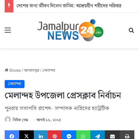
দেশের জন্য জীবন দিলেন জসিম: আশ্রয়হীন শহীদের পরিবার
Menu
Se
Home
/
জামালপুর
/
মেলান্দহ
মেলান্দহ
মেলান্দহ উপজেলা প্রেসক্লাব নির্বাচন
পুনরায় সভাপতি রাশেদ- সম্পাদক নাহিদের হ্যাট্রটিক
নিউজ ডেস্ক
আগস্ট ১৬, ২০২৫
Facebook
X
LinkedIn
Pinterest
Messenger
WhatsApp
Telegram
Share via Email
Pr