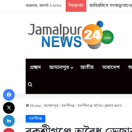
শিরোনাম
জাবিপ্রবিতে গণঅভ্যুত্থা
শুক্রবার, আগস্ট ৭ ২০২৬
প্রচ্ছদ
জামালপুর
জাতীয়
সারাদেশ
আ
Search for
Facebook
X
Home
/
জামালপুর
/
বকশীগঞ্জ
/
বকশীগঞ্জে অবৈধ ড্রেজার ধ্বংস
LinkedIn
বকশীগঞ্জ
Pinterest