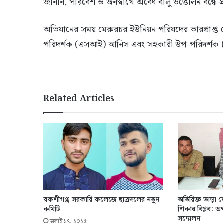
জানান, পরিবেশ ও জনস্বার্থে অবৈধ বালু উত্তোলন বন্ধ
অভিযানের সময় মেরুরচর ইউনিয়ন পরিষদের ভারপ্রাপ্ত চে
পরিদর্শক (এসআই) আনিস এবং সহকারী উপ-পরিদর্শক
Related Articles
বকশীগঞ্জ সরকারি কলেজে ছাত্রদলের নতুন
অতিরিক্ত ভাড়া ফ
কমিটি
শিকার বিপ্লব: অপ
সম্মেলন
জুলাই ১৭, ২০২৫