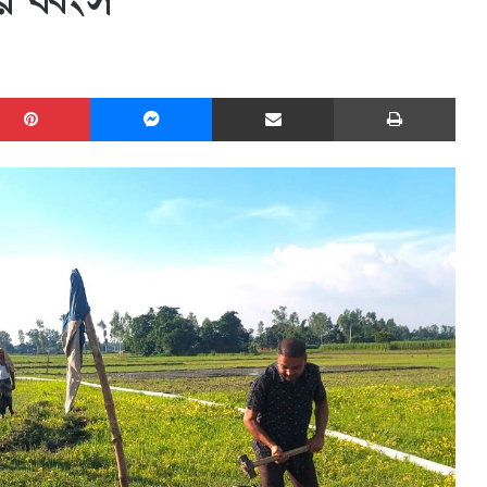
র ধ্বংস
edIn
Pinterest
Messenger
Share via Email
Print