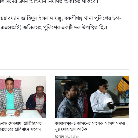
ে প্রশাসনের এমন অভিযান নিয়মিত অব্যাহত থাকবে।
য়ারম্যান জাহিদুল ইসলাম মঞ্জু, বকশীগঞ্জ থানা পুলিশের উপ-
 (এএসআই) জলিলসহ পুলিশের একটি দল উপস্থিত ছিল।
েরত দেওয়ায় ‘প্রতিহিংসার
জামালপুর–১ আসনের সাবেক সংসদ সদস্য
প্রচারের প্রতিবাদে সংবাদ
নূর মোহাম্মদ আটক
জুন ২৭, ২০২৬