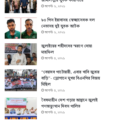
জামালপুরে যুবক কারাগারে
আগস্ট ৬, ২০২৬
৮০ পিস ইয়াবাসহ স্বেচ্ছাসেবক দল
নেতাসহ দুই যুবক আটক
আগস্ট ৬, ২০২৬
জুলাইয়ের শহীদদের স্মরণে দোয়া
মাহফিল
আগস্ট ৫, ২০২৬
“বেয়াদব পাটোয়ারী, এবার খাবি জুতার
বাড়ি”- স্লোগানে মুখর বিএনপির বিজয়
মিছিল
আগস্ট ৫, ২০২৬
বৈষম্যহীন দেশ গড়ার আহ্বানে জুলাই
গণঅভ্যুত্থান দিবস পালিত
আগস্ট ৫, ২০২৬