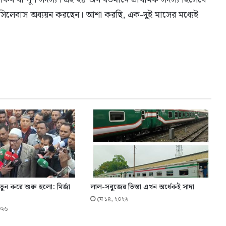
য় সিলেবাস অধ্যয়ন করছেন। আশা করছি, এক-দুই মাসের মধ্যেই
 নতুন করে শুরু হলো: মির্জা
লাল-সবুজের তিস্তা এখন অর্ধেকই সাদা
মে ১৪, ২০২৬
২০২৬