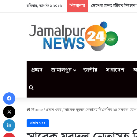
শিরোনাম
দেশের জন্য জীবন দিলেন 
রবিবার, আগস্ট ৯ ২০২৬
প্রচ্ছদ
জামালপুর
জাতীয়
সারাদেশ
আ
Search for
Facebook
X
Home
/
প্রধান খবর
/
সাবেক যুবদল নেতাসহ বিএনপির ২৪ সমর্থক যোগ
LinkedIn
প্রধান খবর
Pinterest