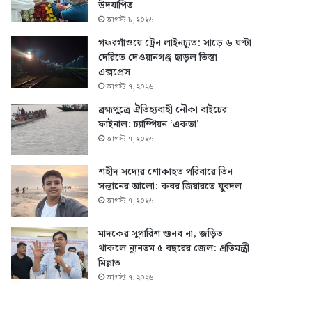
উদযাপিত
আগস্ট ৮, ২০২৬
গফরগাঁওয়ে ট্রেন লাইনচ্যুত: সাড়ে ৬ ঘণ্টা
দেরিতে দেওয়ানগঞ্জ ছাড়ল তিস্তা
এক্সপ্রেস
আগস্ট ৭, ২০২৬
ব্রহ্মপুত্রে ঐতিহ্যবাহী নৌকা বাইচের
ফাইনাল: চ্যাম্পিয়ন ‘একতা’
আগস্ট ৭, ২০২৬
শহীদ সদ্যের শোকাহত পরিবারে তিন
সন্তানের আলো: কবর জিয়ারতে যুবদল
আগস্ট ৭, ২০২৬
মাদকের সুপারিশ শুনব না, জড়িত
থাকলে ন্যূনতম ৫ বছরের জেল: প্রতিমন্ত্রী
মিল্লাত
আগস্ট ৭, ২০২৬