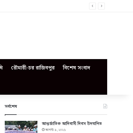
ষি
রৌমারী-চর রাজিবপুর
বিশেষ সংবাদ
সর্বশেষ
আন্তর্জাতিক আদিবাসী দিবস উদযাপিত
আগস্ট ৯, ২০২৬