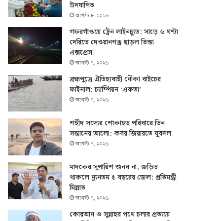
উদযাপিত
আগস্ট ৮, ২০২৬
গফরগাঁওয়ে ট্রেন লাইনচ্যুত: সাড়ে ৬ ঘণ্টা
দেরিতে দেওয়ানগঞ্জ ছাড়ল তিস্তা
এক্সপ্রেস
আগস্ট ৭, ২০২৬
ব্রহ্মপুত্রে ঐতিহ্যবাহী নৌকা বাইচের
ফাইনাল: চ্যাম্পিয়ন ‘একতা’
আগস্ট ৭, ২০২৬
শহীদ সদ্যের শোকাহত পরিবারে তিন
সন্তানের আলো: কবর জিয়ারতে যুবদল
আগস্ট ৭, ২০২৬
মাদকের সুপারিশ শুনব না, জড়িত
থাকলে ন্যূনতম ৫ বছরের জেল: প্রতিমন্ত্রী
মিল্লাত
আগস্ট ৭, ২০২৬
কোরআন ও সুন্নাহর পথে চলার প্রত্যয়ে