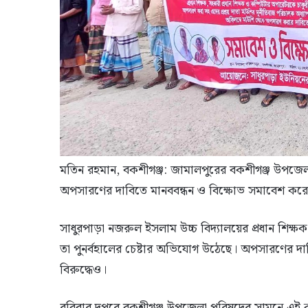
মতিন রহমান, বকশীগঞ্জ: জামালপুরের বকশীগঞ্জ উপজেলায় 
অপসারণের দাবিতে মানববন্ধন ও বিক্ষোভ সমাবেশ করেছ
সাধুরপাড়া নজরুল ইসলাম উচ্চ বিদ্যালয়ের প্রধান শিক
তা পুনর্বহালের চেষ্টার অভিযোগ উঠেছে। অপসারণের দ
বিরুদ্ধেও।
রবিবার দুপুরে বকশীগঞ্জ উপজেলা পরিষদের সামনে এই ক