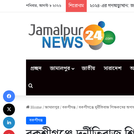
শিরোনাম
২০২৪-এর গণঅভ্যুত্থান: 
শনিবার, আগস্ট ৮ ২০২৬
প্রচ্ছদ
জামালপুর
জাতীয়
সারাদেশ
আ
Search for
Facebook
X
Home
/
জামালপুর
/
বকশীগঞ্জ
/
বকশীগঞ্জে দুর্নীতিবাজ শিক্ষকদের অপ
LinkedIn
বকশীগঞ্জ
Pinterest