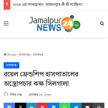
২০২৪-এর গণঅভ্যুত্থান: জামালপুরে কী কী ঘটেছিল?
Menu
Se
Home
/
জামালপুর
/
মাদারগঞ্জ
মাদারগঞ্জ
রয়েল ফ্রেন্ডশিপ হাসপাতালের
অস্ত্রোপচার কক্ষ সিলগালা
নিউজ ডেস্ক
সেপ্টেম্বর ২৩, ২০২৫
Facebook
X
LinkedIn
Pinterest
Messenger
WhatsApp
Telegram
Share via Email
Pr