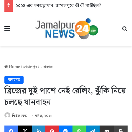
২০২৪-এর গণঅভ্যুত্থান: জামালপুরে কী কী ঘটেছিল?
Menu
Se
Home
/
জামালপুর
/
মাদারগঞ্জ
মাদারগঞ্জ
ব্রিজের দুই পাশে নেই রেলিং, ঝুঁকি নিয়ে
চলছে যানবাহন
নিউজ ডেস্ক
মার্চ ৪, ২০২৬
Facebook
X
LinkedIn
Pinterest
Messenger
WhatsApp
Telegram
Share via Email
Pr