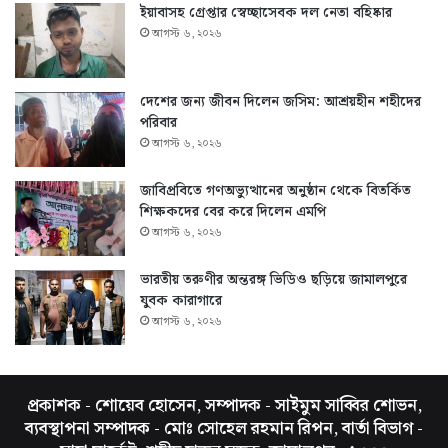
ইয়াবাসহ গ্রেপ্তার স্বেচ্ছাসেবক দল নেতা বহিষ্কার
আগস্ট ৬, ২০২৬
দেশের জন্য জীবন দিলেন জসিম: আশ্রয়হীন শহীদের
পরিবার
আগস্ট ৬, ২০২৬
জাবিপ্রবিতে গণঅভ্যুত্থানের অনুষ্ঠান থেকে বিতর্কিত
শিক্ষকদের বের করে দিলেন এমপি
আগস্ট ৬, ২০২৬
ভারতীয় তরুণীর অন্তরঙ্গ ভিডিও ছড়িয়ে জামালপুরে
যুবক কারাগারে
আগস্ট ৬, ২০২৬
প্রকাশক - শোয়েব হোসেন, সম্পাদক - সাইমুম সাব্বির শোভন,
ব্যবস্থাপনা সম্পাদক - মোঃ সোহেল রহমান রিপন, বার্তা বিভাগ -