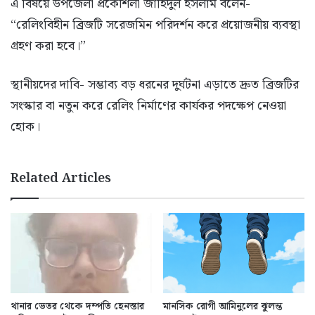
এ বিষয়ে উপজেলা প্রকৌশলী জাহিদুল ইসলাম বলেন-
“রেলিংবিহীন ব্রিজটি সরেজমিন পরিদর্শন করে প্রয়োজনীয় ব্যবস্থা
গ্রহণ করা হবে।”
স্থানীয়দের দাবি- সম্ভাব্য বড় ধরনের দুর্ঘটনা এড়াতে দ্রুত ব্রিজটির
সংস্কার বা নতুন করে রেলিং নির্মাণের কার্যকর পদক্ষেপ নেওয়া
হোক।
Related Articles
থানার ভেতর থেকে দম্পতি হেনস্তার
মানসিক রোগী আমিনুলের ঝুলন্ত