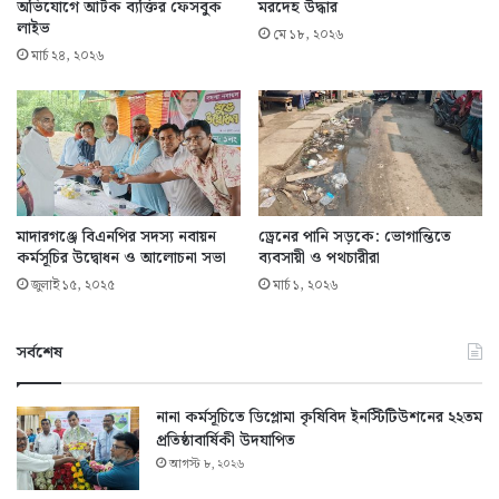
অভিযোগে আটক ব্যক্তির ফেসবুক
মরদেহ উদ্ধার
লাইভ
মে ১৮, ২০২৬
মার্চ ২৪, ২০২৬
মাদারগঞ্জে বিএনপির সদস্য নবায়ন
ড্রেনের পানি সড়কে: ভোগান্তিতে
কর্মসূচির উদ্বোধন ও আলোচনা সভা
ব্যবসায়ী ও পথচারীরা
জুলাই ১৫, ২০২৫
মার্চ ১, ২০২৬
সর্বশেষ
নানা কর্মসূচিতে ডিপ্লোমা কৃষিবিদ ইনস্টিটিউশনের ২২তম
প্রতিষ্ঠাবার্ষিকী উদযাপিত
আগস্ট ৮, ২০২৬