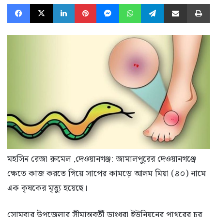
Facebook
X
LinkedIn
Pinterest
Messenger
WhatsApp
Telegram
Share via Email
Pr
মহসিন রেজা রুমেল ,দেওয়ানগঞ্জ: জামালপুরের দেওয়ানগঞ্জে
ক্ষেতে কাজ করতে গিয়ে সাপের কামড়ে আলম মিয়া (৪০) নামে
এক কৃষকের মৃত্যু হয়েছে।
সোমবার উপজেলার সীমান্তবর্তী ডাংধরা ইউনিয়নের পাথরের চর