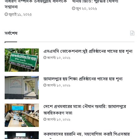
সাধারণ সম্পাদক উবায়দুল্লাহ বাদলকে
থানায় জিডি: পুরস্কার ঘোষণা
সন্মাননা
জুন ২০, ২০২৬
জুলাই ১১, ২০২৫
সর্বশেষ
এসএসসি ভোকেশনাল:দুই প্রতিষ্ঠানের পাসের হার শূন্য
আগস্ট ১০, ২০২৬
জামালপুরে ছয় শিক্ষা প্রতিষ্ঠানের পাসের হার শূন্য
আগস্ট ১০, ২০২৬
দেশে প্রথমবারের মতো নৌযান শুমারি: জামালপুরে
অবহিতকরণ সভা
আগস্ট ১০, ২০২৬
করদাতাদের হয়রানি নয়, সহযোগিতা করাই পিএসআর