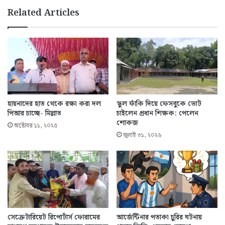
Related Articles
হায়নাদের হাত থেকে রক্ষা করা দল
স্কুল ফাঁকি দিয়ে ফেসবুকে ভোট
পিআর চাচ্ছে- মিল্লাত
চাইলেন প্রধান শিক্ষক: পেলেন
শোকজ
অক্টোবর ১১, ২০২৫
জুলাই ৩১, ২০২৬
সেক্রেটারিয়েট রিপোর্টার্স ফোরামের
আর্জেন্টিনার পতাকা চুরির ঘটনায়