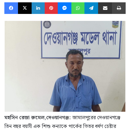
Facebook
X
LinkedIn
Pinterest
Messenger
WhatsApp
Telegram
Share via Email
Pr
মহসিন রেজা রুমেল,দেওয়ানগঞ্জ:
জামালপুরের দেওয়ানগঞ্জে
তিন বছর বয়সী এক শিশু কন্যাকে পার্কের ভিতর ধর্ষণ চেষ্টার