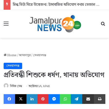
মিল্ক ভিটা ঘিরে উত্তেজনা: চাঁদাবাজির অভিযোগ বনাম ভেজাল দুধের জিডি
Menu
Se
Home
/
জামালপুর
/
দেওয়ানগঞ্জ
দেওয়ানগঞ্জ
প্রতিবন্ধী শিশুকে ধর্ষণ, থানায় অভিযোগ
নিউজ ডেস্ক
অক্টোবর ১৭, ২০২৫
Facebook
X
LinkedIn
Pinterest
Messenger
WhatsApp
Telegram
Share via Email
Pr