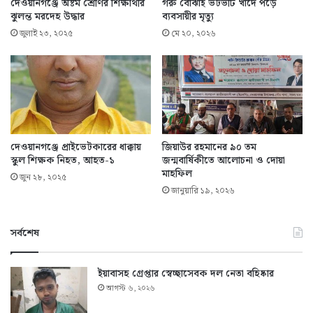
দেওয়ানগঞ্জে অষ্টম শ্রেণির শিক্ষার্থীর
গরু বোঝাই ভটভটি খাদে পড়ে
ঝুলন্ত মরদেহ উদ্ধার
ব্যবসায়ীর মৃত্যু
জুলাই ২৩, ২০২৫
মে ২০, ২০২৬
দেওয়ানগঞ্জে প্রাইভেটকারের ধাক্কায়
জিয়াউর রহমানের ৯০ তম
স্কুল শিক্ষক নিহত, আহত-১
জন্মবার্ষিকীতে আলোচনা ও দোয়া
মাহফিল
জুন ২৮, ২০২৫
জানুয়ারি ১৯, ২০২৬
সর্বশেষ
ইয়াবাসহ গ্রেপ্তার স্বেচ্ছাসেবক দল নেতা বহিষ্কার
আগস্ট ৬, ২০২৬