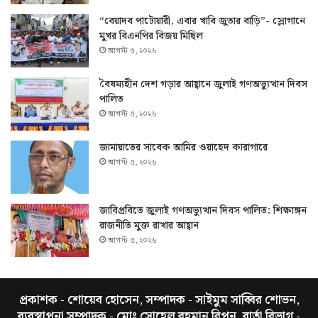
“বেয়াদব পাটোয়ারী, এবার খাবি জুতার বাড়ি”- স্লোগানে
মুখর বিএনপির বিজয় মিছিল
আগস্ট ৫, ২০২৬
বৈষম্যহীন দেশ গড়ার আহ্বানে জুলাই গণঅভ্যুত্থান দিবস
পালিত
আগস্ট ৫, ২০২৬
জামায়াতের সাবেক আমির ওয়াহেদ কারাগারে
আগস্ট ৫, ২০২৬
জাবিপ্রবিতে জুলাই গণঅভ্যুত্থান দিবস পালিত: শিক্ষাঙ্গন
রাজনীতি মুক্ত রাখার আহ্বান
আগস্ট ৫, ২০২৬
প্রকাশক - শোয়েব হোসেন, সম্পাদক - সাইমুম সাব্বির শোভন,
ব্যবস্থাপনা সম্পাদক - মোঃ সোহেল রহমান রিপন, বার্তা বিভাগ -