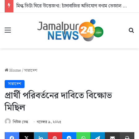
মিল্ক ভিটা ঘিরে উত্তেজনা: চাঁদাবাজির অভিযোগ বনাম ভেজাল দুধের জিডি
Menu
Se
Home
/
সারাদেশ
সারাদেশ
প্রার্থী পরিবর্তনের দাবিতে বিক্ষোভ
মিছিল
নিউজ ডেস্ক
নভেম্বর ৯, ২০২৫
Facebook
X
LinkedIn
Pinterest
Messenger
WhatsApp
Telegram
Share via Email
Pr