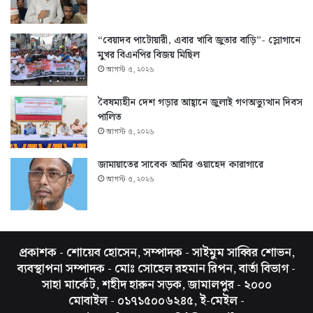
“বেয়াদব পাটোয়ারী, এবার খাবি জুতার বাড়ি”- স্লোগানে
মুখর বিএনপির বিজয় মিছিল
আগস্ট ৫, ২০২৬
বৈষম্যহীন দেশ গড়ার আহ্বানে জুলাই গণঅভ্যুত্থান দিবস
পালিত
আগস্ট ৫, ২০২৬
জামায়াতের সাবেক আমির ওয়াহেদ কারাগারে
আগস্ট ৫, ২০২৬
প্রকাশক - শোয়েব হোসেন, সম্পাদক - সাইমুম সাব্বির শোভন,
ব্যবস্থাপনা সম্পাদক - মোঃ সোহেল রহমান রিপন, বার্তা বিভাগ -
সাহা মার্কেট, শহীদ হারুন সড়ক, জামালপুর - ২০০০
মোবাইল - ০১৭১৫০০৬২৪৫, ই-মেইল -