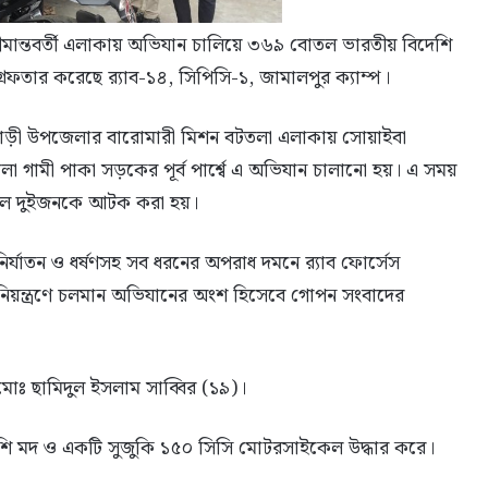
 সীমান্তবর্তী এলাকায় অভিযান চালিয়ে ৩৬৯ বোতল ভারতীয় বিদেশি
তার করেছে র‍্যাব-১৪, সিপিসি-১, জামালপুর ক্যাম্প।
বাড়ী উপজেলার বারোমারী মিশন বটতলা এলাকায় সোয়াইবা
মধুটিলা গামী পাকা সড়কের পূর্ব পার্শ্বে এ অভিযান চালানো হয়। এ সময়
কালে দুইজনকে আটক করা হয়।
রী নির্যাতন ও ধর্ষণসহ সব ধরনের অপরাধ দমনে র‍্যাব ফোর্সেস
 নিয়ন্ত্রণে চলমান অভিযানের অংশ হিসেবে গোপন সংবাদের
মোঃ ছামিদুল ইসলাম সাব্বির (১৯)।
শি মদ ও একটি সুজুকি ১৫০ সিসি মোটরসাইকেল উদ্ধার করে।