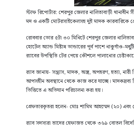
স্টাফ রিপোর্টার: শেরপুর জেলার নালিতাবাড়ী থানাধীন
মদ ও একটি মোটরসাইকেলসহ দুই মাদক কারবারিকে গ্রেফ
রোববার ভোর ৫টা ৩০ মিনিটে শেরপুর জেলার নালিতা
হোটেল অ্যান্ড মিষ্টান্ন ভান্ডারের পূর্ব পাশে নাকুগাঁও–
র‍্যাবের উপস্থিতি টের পেয়ে কৌশলে পালানোর চেষ্টা
র‍্যাব জানায়- সন্ত্রাস, মাদক, অস্ত্র, অপহরণ, হত্যা, না
আপসহীন অবস্থানে থেকে কাজ করে যাচ্ছে। মাদকদ্রব্য
ভিত্তিতে এ অভিযান পরিচালনা করা হয়।
গ্রেফতারকৃতরা হলেন- মোঃ শামিম আহম্মেদ (২০) এবং 
র‍্যাব সদস্যরা তাদের হেফাজত থেকে ৩৬৯ বোতল বিদে