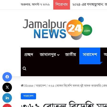
শিরোনাম
২০২৪-এর গণঅভ্যুত্থান: 
শুক্রবার, আগস্ট ৭ ২০২৬
প্রচ্ছদ
জামালপুর
জাতীয়
সারাদেশ
আ
Search for
Facebook
X
Home
/
সারাদেশ
/
৩৬৯ বোতল বিদেশি মদসহ দুই মাদক কারবারি গ্রে
LinkedIn
সারাদেশ
Pinterest