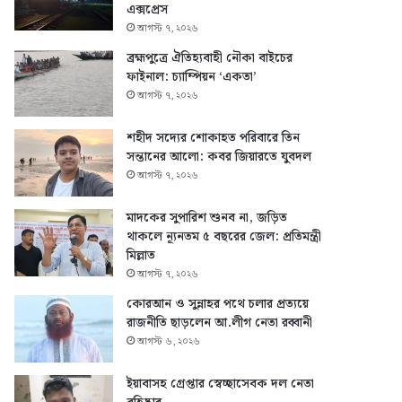
এক্সপ্রেস
আগস্ট ৭, ২০২৬
ব্রহ্মপুত্রে ঐতিহ্যবাহী নৌকা বাইচের
ফাইনাল: চ্যাম্পিয়ন ‘একতা’
আগস্ট ৭, ২০২৬
শহীদ সদ্যের শোকাহত পরিবারে তিন
সন্তানের আলো: কবর জিয়ারতে যুবদল
আগস্ট ৭, ২০২৬
মাদকের সুপারিশ শুনব না, জড়িত
থাকলে ন্যূনতম ৫ বছরের জেল: প্রতিমন্ত্রী
মিল্লাত
আগস্ট ৭, ২০২৬
কোরআন ও সুন্নাহর পথে চলার প্রত্যয়ে
রাজনীতি ছাড়লেন আ.লীগ নেতা রব্বানী
আগস্ট ৬, ২০২৬
ইয়াবাসহ গ্রেপ্তার স্বেচ্ছাসেবক দল নেতা