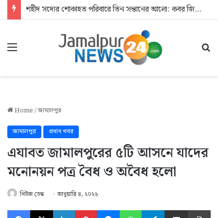
দেশের জন্য জীবন দিলেন জসিম: আশ্রয়হীন শহীদের পরিবার
Menu
Se
Home
/
জামালপুর
জামালপুর
প্রধান খবর
এযাবত জামালপুরের ৫টি আসনে যাদের
মনোনয়ন পত্র বৈধ ও অবৈধ হলো
নিউজ ডেস্ক
জানুয়ারি ৪, ২০২৬
Facebook
X
LinkedIn
Pinterest
Messenger
WhatsApp
Telegram
Share via Email
Pr