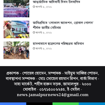
আন্তর্জাতিক আদিবাসী দিবস উদযাপিত
আগস্ট ৯, ২০২৬
জাবিপ্রবিতে ‘লোকাল অ্যাকশন, গ্লোবাল গোলস’
শীর্ষক জাতীয় সেমিনার
আগস্ট ৯, ২০২৬
হাসপাতালে ছাত্রদলের পরিচ্ছন্নতা অভিযান
আগস্ট ৯, ২০২৬
প্রকাশক - শোয়েব হোসেন, সম্পাদক - সাইমুম সাব্বির শোভন,
ব্যবস্থাপনা সম্পাদক - মোঃ সোহেল রহমান রিপন, বার্তা বিভাগ -
সাহা মার্কেট, শহীদ হারুন সড়ক, জামালপুর - ২০০০
মোবাইল - ০১৭১৫০০৬২৪৫, ই-মেইল -
news.jamalpurnews24@gmail.com