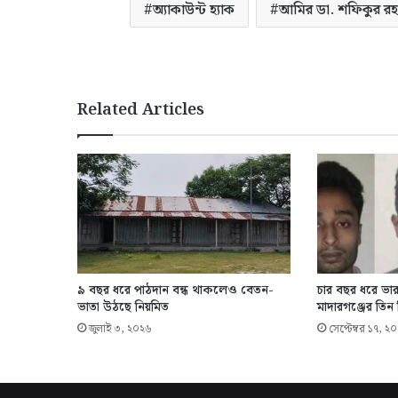
অ্যাকাউন্ট হ্যাক
আমির ডা. শফিকুর রহমা
Related Articles
৯ বছর ধরে পাঠদান বন্ধ থাকলেও বেতন-
চার বছর ধরে ভার
ভাতা উঠছে নিয়মিত
মাদারগঞ্জের তি
জুলাই ৩, ২০২৬
সেপ্টেম্বর ১৭, ২