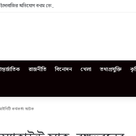
া: চাঁদাবাজির অভিযোগ বনাম ভেজাল দুধের জিডি
ন্তর্জাতিক
রাজনীতি
বিনোদন
খেলা
তথ্যপ্রযুক্তি
কৃ
 আইসিটি কর্মকর্তা আটক