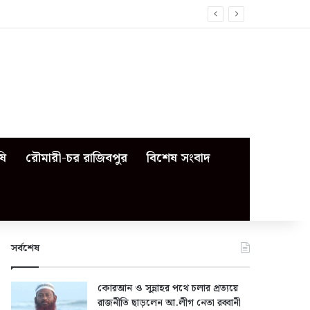
ষি
রৌমারী-চর রাজিবপুর
বিশেষ সংবাদ
সর্বশেষ
কোরআন ও সুন্নাহর পথে চলার প্রত্যয়ে
রাজনীতি ছাড়লেন আ.লীগ নেতা রব্বানী