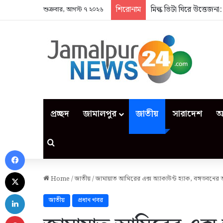
শিরোনাম
মিল্ক ভিটা ঘিরে উত্তেজন
শুক্রবার, আগস্ট ৭ ২০২৬
প্রচ্ছদ
জামালপুর
জাতীয়
সারাদেশ
আ
Search for
Facebook
X
Home
/
জাতীয়
/
জামায়াত আমিরের এক্স অ্যাকাউন্ট হ্যাক, বঙ্গভবনের
LinkedIn
জাতীয়
প্রধান খবর
Pinterest