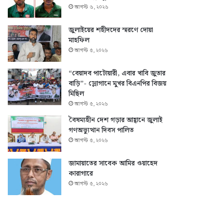
আগস্ট ৬, ২০২৬
জুলাইয়ের শহীদদের স্মরণে দোয়া
মাহফিল
আগস্ট ৫, ২০২৬
“বেয়াদব পাটোয়ারী, এবার খাবি জুতার
বাড়ি”- স্লোগানে মুখর বিএনপির বিজয়
মিছিল
আগস্ট ৫, ২০২৬
বৈষম্যহীন দেশ গড়ার আহ্বানে জুলাই
গণঅভ্যুত্থান দিবস পালিত
আগস্ট ৫, ২০২৬
জামায়াতের সাবেক আমির ওয়াহেদ
কারাগারে
আগস্ট ৫, ২০২৬