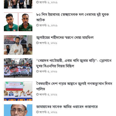
আগস্ট ৬, ২০২৬
৮০ পিস ইয়াবাসহ স্বেচ্ছাসেবক দল নেতাসহ দুই যুবক
আটক
আগস্ট ৬, ২০২৬
জুলাইয়ের শহীদদের স্মরণে দোয়া মাহফিল
আগস্ট ৫, ২০২৬
“বেয়াদব পাটোয়ারী, এবার খাবি জুতার বাড়ি”- স্লোগানে
মুখর বিএনপির বিজয় মিছিল
আগস্ট ৫, ২০২৬
বৈষম্যহীন দেশ গড়ার আহ্বানে জুলাই গণঅভ্যুত্থান দিবস
পালিত
আগস্ট ৫, ২০২৬
জামায়াতের সাবেক আমির ওয়াহেদ কারাগারে
আগস্ট ৫, ২০২৬