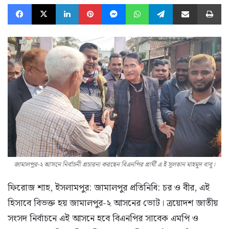
Facebook
X
LinkedIn
Pinterest
Messenger
WhatsApp
Telegram
Share via Email
Pr
জামালপুর-২ আসনে নির্বাচনী প্রচারনা করছেন বিএনপির প্রার্থী এ ই সুলতান মাহমুদ বাবু।
ফিরোজ শাহ, ইসলামপুর: জামালপুর প্রতিনিধি: চর ও বীর, এই
হিসাবে বিভক্ত হয় জামালপুর-২ আসনের ভোট। ত্রয়োদশ জাতীয়
সংসদ নির্বাচনে এই আসনে হবে বিএনপির সাবেক এমপি ও