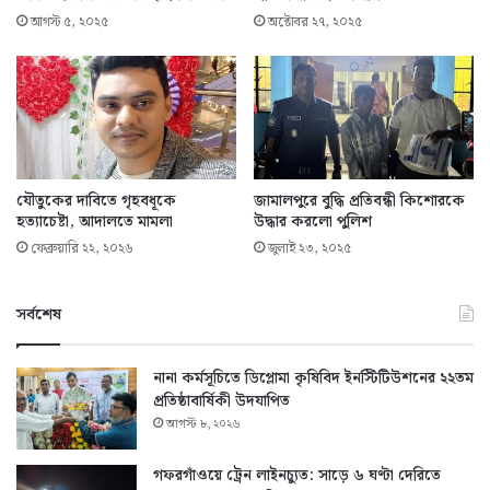
আগস্ট ৫, ২০২৫
অক্টোবর ২৭, ২০২৫
যৌতুকের দাবিতে গৃহবধূকে
জামালপুরে বুদ্ধি প্রতিবন্ধী কিশোরকে
হত্যাচেষ্টা, আদালতে মামলা
উদ্ধার করলো পুলিশ
ফেব্রুয়ারি ২২, ২০২৬
জুলাই ২৩, ২০২৫
সর্বশেষ
নানা কর্মসূচিতে ডিপ্লোমা কৃষিবিদ ইনস্টিটিউশনের ২২তম
প্রতিষ্ঠাবার্ষিকী উদযাপিত
আগস্ট ৮, ২০২৬
গফরগাঁওয়ে ট্রেন লাইনচ্যুত: সাড়ে ৬ ঘণ্টা দেরিতে