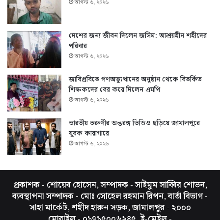
আগস্ট ৬, ২০২৬
দেশের জন্য জীবন দিলেন জসিম: আশ্রয়হীন শহীদের
পরিবার
আগস্ট ৬, ২০২৬
জাবিপ্রবিতে গণঅভ্যুত্থানের অনুষ্ঠান থেকে বিতর্কিত
শিক্ষকদের বের করে দিলেন এমপি
আগস্ট ৬, ২০২৬
ভারতীয় তরুণীর অন্তরঙ্গ ভিডিও ছড়িয়ে জামালপুরে
যুবক কারাগারে
আগস্ট ৬, ২০২৬
প্রকাশক - শোয়েব হোসেন, সম্পাদক - সাইমুম সাব্বির শোভন,
ব্যবস্থাপনা সম্পাদক - মোঃ সোহেল রহমান রিপন, বার্তা বিভাগ -
সাহা মার্কেট, শহীদ হারুন সড়ক, জামালপুর - ২০০০
মোবাইল - ০১৭১৫০০৬২৪৫, ই-মেইল -