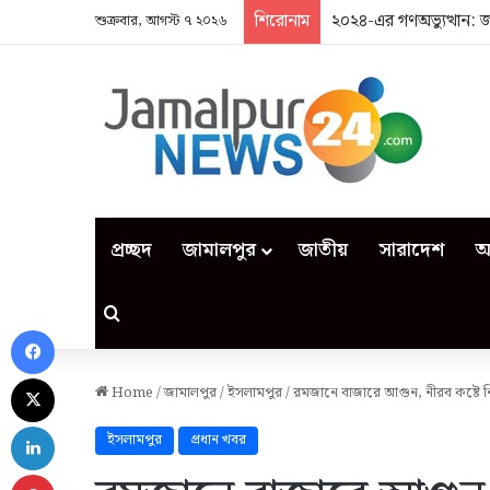
শিরোনাম
২০২৪-এর গণঅভ্যুত্থান: 
শুক্রবার, আগস্ট ৭ ২০২৬
প্রচ্ছদ
জামালপুর
জাতীয়
সারাদেশ
আ
Search for
Facebook
X
Home
/
জামালপুর
/
ইসলামপুর
/
রমজানে বাজারে আগুন, নীরব কষ্টে নি
LinkedIn
ইসলামপুর
প্রধান খবর
Pinterest