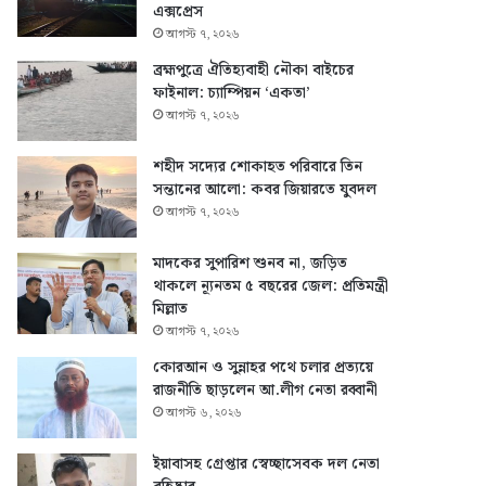
এক্সপ্রেস
আগস্ট ৭, ২০২৬
ব্রহ্মপুত্রে ঐতিহ্যবাহী নৌকা বাইচের
ফাইনাল: চ্যাম্পিয়ন ‘একতা’
আগস্ট ৭, ২০২৬
শহীদ সদ্যের শোকাহত পরিবারে তিন
সন্তানের আলো: কবর জিয়ারতে যুবদল
আগস্ট ৭, ২০২৬
মাদকের সুপারিশ শুনব না, জড়িত
থাকলে ন্যূনতম ৫ বছরের জেল: প্রতিমন্ত্রী
মিল্লাত
আগস্ট ৭, ২০২৬
কোরআন ও সুন্নাহর পথে চলার প্রত্যয়ে
রাজনীতি ছাড়লেন আ.লীগ নেতা রব্বানী
আগস্ট ৬, ২০২৬
ইয়াবাসহ গ্রেপ্তার স্বেচ্ছাসেবক দল নেতা