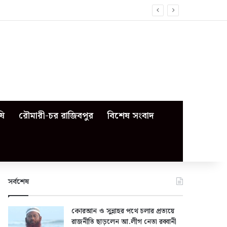
ষি
রৌমারী-চর রাজিবপুর
বিশেষ সংবাদ
সর্বশেষ
কোরআন ও সুন্নাহর পথে চলার প্রত্যয়ে
রাজনীতি ছাড়লেন আ.লীগ নেতা রব্বানী