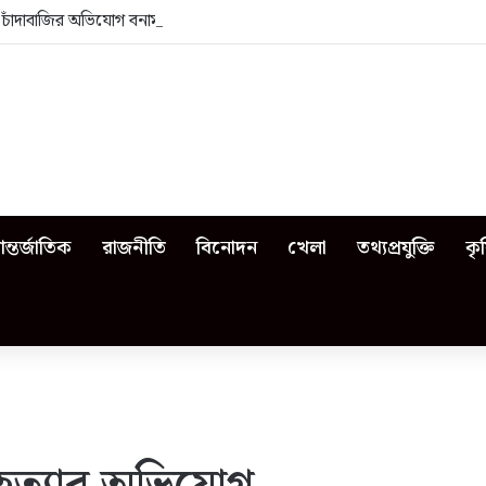
া: চাঁদাবাজির অভিযোগ বনাম ভেজাল দুধের জিডি
ন্তর্জাতিক
রাজনীতি
বিনোদন
খেলা
তথ্যপ্রযুক্তি
কৃ