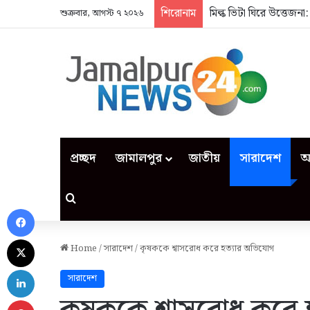
শিরোনাম
মিল্ক ভিটা ঘিরে উত্তেজন
শুক্রবার, আগস্ট ৭ ২০২৬
প্রচ্ছদ
জামালপুর
জাতীয়
সারাদেশ
আ
Search for
Facebook
X
Home
/
সারাদেশ
/
কৃষককে শ্বাসরোধ করে হত্যার অভিযোগ
LinkedIn
সারাদেশ
Pinterest