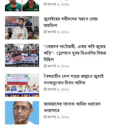
আগস্ট ৬, ২০২৬
জুলাইয়ের শহীদদের স্মরণে দোয়া
মাহফিল
আগস্ট ৫, ২০২৬
“বেয়াদব পাটোয়ারী, এবার খাবি জুতার
বাড়ি”- স্লোগানে মুখর বিএনপির বিজয়
মিছিল
আগস্ট ৫, ২০২৬
বৈষম্যহীন দেশ গড়ার আহ্বানে জুলাই
গণঅভ্যুত্থান দিবস পালিত
আগস্ট ৫, ২০২৬
জামায়াতের সাবেক আমির ওয়াহেদ
কারাগারে
আগস্ট ৫, ২০২৬