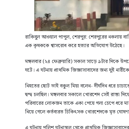
রাকিবুল আওয়াল পাপুল, শেরপুর: শেরপুরের নকলায় বাড়
এক কৃষককে শ্বাসরোধ করে হত্যার অভিযোগ উঠেছে।
মঙ্গলবার (২৪ ফেব্রুয়ারি) সকাল সাড়ে ৯টার দিকে উপজ
ঘটে। এ ঘটনায় প্রাথমিক জিজ্ঞাসাবাদের জন্য দুই নার
নিহতের ছোট ভাই বকুল মিয়া বলেন- দীর্ঘদিন ধরে চাচাত
দ্বন্দ্ব চলছিল। মঙ্গলবার সকালে খোরশেদ সেই রাস্তা দি
পরিবারের লোকজন তাকে একা পেয়ে গলা চেপে ধরে মারধর ক
নিয়ে গেলে কর্তব্যরত চিকিৎসক খোরশেদকে মৃত ঘোষণ
এ ঘটনায় পুলিশ ঘটনাস্থল থেকে প্রাথমিক জিজ্ঞাসাবাদের জ