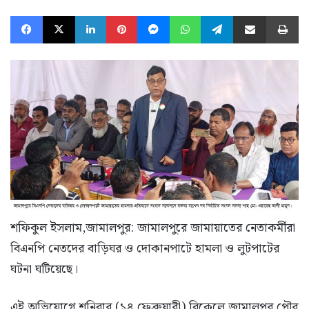
Facebook
X
LinkedIn
Pinterest
Messenger
WhatsApp
Telegram
Share via Email
Pr
শফিকুল ইসলাম,জামালপুর: জামালপুরে জামায়াতের নেতাকর্মীরা
বিএনপি নেতদের বাড়িঘর ও দোকানপাটে হামলা ও লুটপাটের
ঘটনা ঘটিয়েছে।
এই অভিযোগে শনিবার (১৪ ফেব্রুয়ারী) বিকেলে জামালপুর পৌর