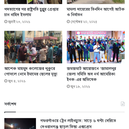
পদত্যাগের পর রাষ্ট্রপতি চুপ্পুর গ্রেপ্তার
মামলা দায়েরের তিনদিন আগেই আটক
চান নাহিদ ইসলাম
ও নির্যাতন
জুলাই ২৩, ২০২৬
সেপ্টেম্বর ২০, ২০২৫
আশেক মাহমুদ কলেজের পুকুরে
জমজমাট আয়োজনে ‘জামালপুর
গোসলে নেমে ইমামের ছেলের মৃত্যু
জেলা সমিতি অব নর্থ আমেরিকা
ইনক-এর অভিষেক
জুন ৪, ২০২৬
জুন ১৮, ২০২৬
সর্বশেষ
গফরগাঁওয়ে ট্রেন লাইনচ্যুত: সাড়ে ৬ ঘণ্টা দেরিতে
দেওয়ানগঞ্জ ছাড়ল তিস্তা এক্সপ্রেস