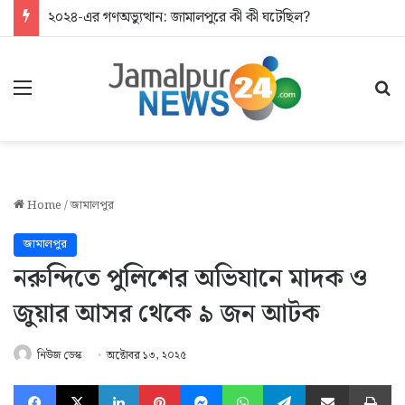
২০২৪-এর গণঅভ্যুত্থান: জামালপুরে কী কী ঘটেছিল?
Menu
Se
Home
/
জামালপুর
জামালপুর
নরুন্দিতে পুলিশের অভিযানে মাদক ও
জুয়ার আসর থেকে ৯ জন আটক
নিউজ ডেস্ক
অক্টোবর ১৩, ২০২৫
Facebook
X
LinkedIn
Pinterest
Messenger
WhatsApp
Telegram
Share via Email
Pr