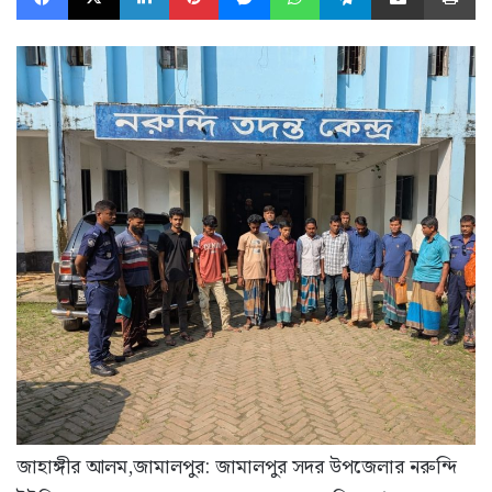
জাহাঙ্গীর আলম,জামালপুর: জামালপুর সদর উপজেলার নরুন্দি