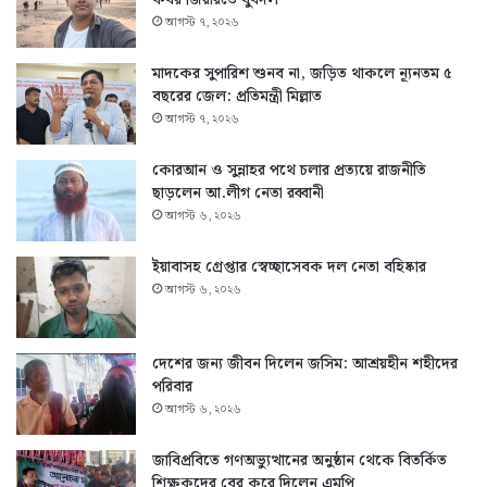
কবর জিয়ারতে যুবদল
আগস্ট ৭, ২০২৬
মাদকের সুপারিশ শুনব না, জড়িত থাকলে ন্যূনতম ৫
বছরের জেল: প্রতিমন্ত্রী মিল্লাত
আগস্ট ৭, ২০২৬
কোরআন ও সুন্নাহর পথে চলার প্রত্যয়ে রাজনীতি
ছাড়লেন আ.লীগ নেতা রব্বানী
আগস্ট ৬, ২০২৬
ইয়াবাসহ গ্রেপ্তার স্বেচ্ছাসেবক দল নেতা বহিষ্কার
আগস্ট ৬, ২০২৬
দেশের জন্য জীবন দিলেন জসিম: আশ্রয়হীন শহীদের
পরিবার
আগস্ট ৬, ২০২৬
জাবিপ্রবিতে গণঅভ্যুত্থানের অনুষ্ঠান থেকে বিতর্কিত
শিক্ষকদের বের করে দিলেন এমপি