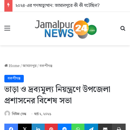
২০২৪-এর গণঅভ্যুত্থান: জামালপুরে কী কী ঘটেছিল?
Menu
Se
Home
/
জামালপুর
/
বকশীগঞ্জ
বকশীগঞ্জ
ভাড়া ও দ্রব্যমূল্য নিয়ন্ত্রণে উপজেলা
প্রশাসনের বিশেষ সভা
নিউজ ডেস্ক
মার্চ ২, ২০২৬
Facebook
X
LinkedIn
Pinterest
Messenger
WhatsApp
Telegram
Share via Email
Pr