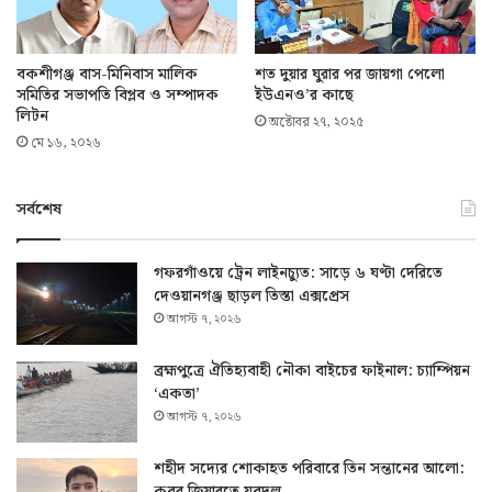
বকশীগঞ্জ বাস-মিনিবাস মালিক
শত দুয়ার ঘুরার পর জায়গা পেলো
সমিতির সভাপতি বিপ্লব ও সম্পাদক
ইউএনও’র কাছে
লিটন
অক্টোবর ২৭, ২০২৫
মে ১৬, ২০২৬
সর্বশেষ
গফরগাঁওয়ে ট্রেন লাইনচ্যুত: সাড়ে ৬ ঘণ্টা দেরিতে
দেওয়ানগঞ্জ ছাড়ল তিস্তা এক্সপ্রেস
আগস্ট ৭, ২০২৬
ব্রহ্মপুত্রে ঐতিহ্যবাহী নৌকা বাইচের ফাইনাল: চ্যাম্পিয়ন
‘একতা’
আগস্ট ৭, ২০২৬
শহীদ সদ্যের শোকাহত পরিবারে তিন সন্তানের আলো: