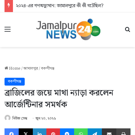
২০২৪-এর গণঅভ্যুত্থান: জামালপুরে কী কী ঘটেছিল?
Menu
Se
Home
/
জামালপুর
/
বকশীগঞ্জ
বকশীগঞ্জ
ব্রাজিলের জয়ে মাথা ন্যাড়া করলেন
আর্জেন্টিনার সমর্থক
নিউজ ডেস্ক
জুন ২০, ২০২৬
Facebook
X
LinkedIn
Pinterest
Messenger
WhatsApp
Telegram
Share via Email
Pr