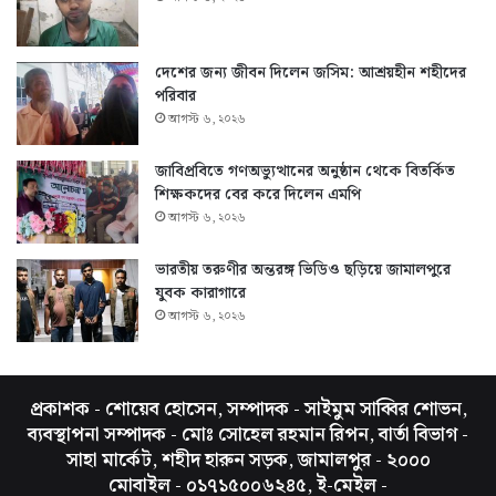
দেশের জন্য জীবন দিলেন জসিম: আশ্রয়হীন শহীদের
পরিবার
আগস্ট ৬, ২০২৬
জাবিপ্রবিতে গণঅভ্যুত্থানের অনুষ্ঠান থেকে বিতর্কিত
শিক্ষকদের বের করে দিলেন এমপি
আগস্ট ৬, ২০২৬
ভারতীয় তরুণীর অন্তরঙ্গ ভিডিও ছড়িয়ে জামালপুরে
যুবক কারাগারে
আগস্ট ৬, ২০২৬
প্রকাশক - শোয়েব হোসেন, সম্পাদক - সাইমুম সাব্বির শোভন,
ব্যবস্থাপনা সম্পাদক - মোঃ সোহেল রহমান রিপন, বার্তা বিভাগ -
সাহা মার্কেট, শহীদ হারুন সড়ক, জামালপুর - ২০০০
মোবাইল - ০১৭১৫০০৬২৪৫, ই-মেইল -