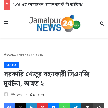
২০২৪-এর গণঅভ্যুত্থান: জামালপুরে কী কী ঘটেছিল?
Menu
Se
Home
/
জামালপুর
/
মাদারগঞ্জ
মাদারগঞ্জ
সরকারি খেজুর বহনকারী সিএনজি
দুর্ঘটনা, আহত ২
নিউজ ডেস্ক
মার্চ ১১, ২০২৬
Facebook
X
LinkedIn
Pinterest
Messenger
WhatsApp
Telegram
Share via Email
Pr