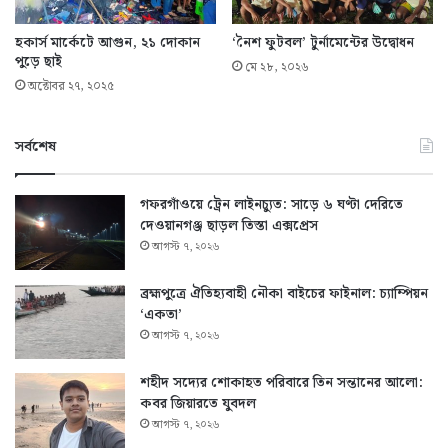
হকার্স মার্কেটে আগুন, ২১ দোকান
‘নৈশ ফুটবল’ টুর্নামেন্টের উদ্বোধন
পুড়ে ছাই
মে ২৮, ২০২৬
অক্টোবর ২৭, ২০২৫
সর্বশেষ
গফরগাঁওয়ে ট্রেন লাইনচ্যুত: সাড়ে ৬ ঘণ্টা দেরিতে
দেওয়ানগঞ্জ ছাড়ল তিস্তা এক্সপ্রেস
আগস্ট ৭, ২০২৬
ব্রহ্মপুত্রে ঐতিহ্যবাহী নৌকা বাইচের ফাইনাল: চ্যাম্পিয়ন
‘একতা’
আগস্ট ৭, ২০২৬
শহীদ সদ্যের শোকাহত পরিবারে তিন সন্তানের আলো:
কবর জিয়ারতে যুবদল
আগস্ট ৭, ২০২৬