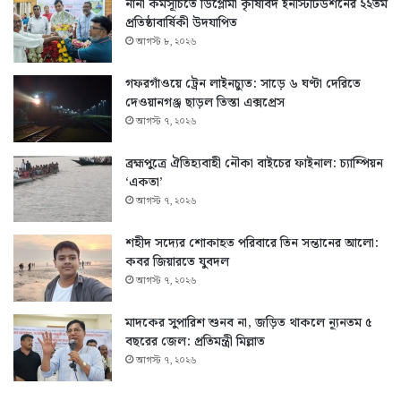
নানা কর্মসূচিতে ডিপ্লোমা কৃষিবিদ ইনস্টিটিউশনের ২২তম
প্রতিষ্ঠাবার্ষিকী উদযাপিত
আগস্ট ৮, ২০২৬
গফরগাঁওয়ে ট্রেন লাইনচ্যুত: সাড়ে ৬ ঘণ্টা দেরিতে
দেওয়ানগঞ্জ ছাড়ল তিস্তা এক্সপ্রেস
আগস্ট ৭, ২০২৬
ব্রহ্মপুত্রে ঐতিহ্যবাহী নৌকা বাইচের ফাইনাল: চ্যাম্পিয়ন
‘একতা’
আগস্ট ৭, ২০২৬
শহীদ সদ্যের শোকাহত পরিবারে তিন সন্তানের আলো:
কবর জিয়ারতে যুবদল
আগস্ট ৭, ২০২৬
মাদকের সুপারিশ শুনব না, জড়িত থাকলে ন্যূনতম ৫
বছরের জেল: প্রতিমন্ত্রী মিল্লাত
আগস্ট ৭, ২০২৬