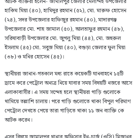
আটক ব্যক্তিরা হলেন- জামালপুর জেলার মেলান্দহ উপজেলার
হাকিম মিয়া (৪০), হামিদুর রহমান (৫২), মো. মারুফ হোসেন
(২৪), সদর উপজেলার হাফিজুর রহমান (৪০), মাদারগঞ্জ
উপজেলার মো. শাহ জামাল (৫০), আলতাফুর রহমান (৪৮),
সরিষাবাড়ী উপজেলার মো. জুগলু মিয়া (৪৪), মো. জহুরুল
ইসলাম (৪৫) মো. সবুজ মিয়া (৪০), বগুড়া জেলার ফুল মিয়া
(৩৮) ও মনির হোসেন (৪৫)।
স্থানীয়রা জানান-গতকাল মধ্য রাতে কয়েকটি যানবাহনে ১৫টি
ড্রামে করে পেট্রোল অন্যত্র নিয়ে যাবার সময় বিষয়টি নজরে আসে
এলাকাবাসীর। এ সময় সন্দেহ হলে স্থানীয়রা গাড়ি গুলোকে
থামিয়ে তল্লাশি চালায়। পরে গাড়ি গুলোতে থাকা বিপুল পরিমাণ
পেট্রোল দেখতে পেয়ে তারা গাড়িতে থাকা ১১ জন ব্যাক্তি কে
আটক করেন।
এসব বিষয়ে জামালপুর থানার অফিসার ইন-চার্জ (ওসি) মিজানুর