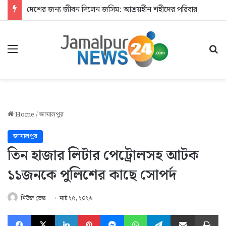
দেশের জন্য জীবন দিলেন জসিম: আশ্রয়হীন শহীদের পরিবার
Menu
Se
Home
/
জামালপুর
জামালপুর
তিন হাজার লিটার পেট্রোলসহ আটক
১১জনকে পুলিশের কাছে সোপর্দ
নিউজ ডেস্ক
মার্চ ২৫, ২০২৬
Facebook
X
LinkedIn
Pinterest
Messenger
WhatsApp
Telegram
Share via Email
Pr