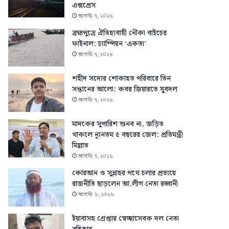
এক্সপ্রেস
আগস্ট ৭, ২০২৬
ব্রহ্মপুত্রে ঐতিহ্যবাহী নৌকা বাইচের
ফাইনাল: চ্যাম্পিয়ন ‘একতা’
আগস্ট ৭, ২০২৬
শহীদ সদ্যের শোকাহত পরিবারে তিন
সন্তানের আলো: কবর জিয়ারতে যুবদল
আগস্ট ৭, ২০২৬
মাদকের সুপারিশ শুনব না, জড়িত
থাকলে ন্যূনতম ৫ বছরের জেল: প্রতিমন্ত্রী
মিল্লাত
আগস্ট ৭, ২০২৬
কোরআন ও সুন্নাহর পথে চলার প্রত্যয়ে
রাজনীতি ছাড়লেন আ.লীগ নেতা রব্বানী
আগস্ট ৬, ২০২৬
ইয়াবাসহ গ্রেপ্তার স্বেচ্ছাসেবক দল নেতা