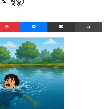
 মৃত্যু
edIn
Pinterest
Messenger
Share via Email
Print