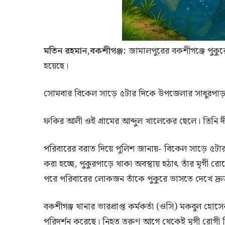
মতিন রহমান,বকশীগঞ্জ:
জামালপুরের বকশীগঞ্জে পুকুর
হয়েছে।
সোমবার বিকেল সাড়ে ৫টার দিকে উপজেলার সাধুরপাড়া ইউনি
ফকির আলী ওই গ্রামের আব্দুল খালেকের ছেলে। তিনি দী
পরিবারের বরাত দিয়ে পুলিশ জানায়- বিকেল সাড়ে ৫টা
করা হচ্ছে, পুকুরপাড়ে থাকা অবস্থায় হঠাৎ তাঁর মৃগী র
পরে পরিবারের লোকজন তাঁকে পুকুরে ভাসতে দেখে দ্রুত
বকশীগঞ্জ থানার ভারপ্রাপ্ত কর্মকর্তা (ওসি) মকবুল হো
পরিদর্শন করেছে। নিহত তরুণ আগে থেকেই মৃগী রোগী ছি