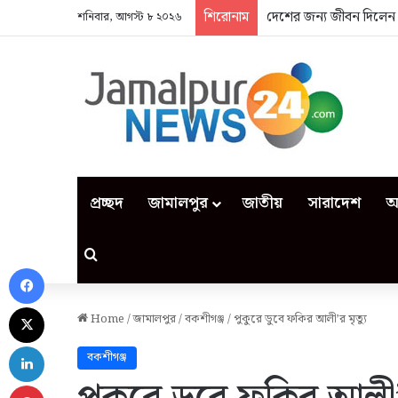
শিরোনাম
দেশের জন্য জীবন দিলেন
শনিবার, আগস্ট ৮ ২০২৬
প্রচ্ছদ
জামালপুর
জাতীয়
সারাদেশ
আ
Search for
Facebook
X
Home
/
জামালপুর
/
বকশীগঞ্জ
/
পুকুরে ডুবে ফকির আলী’র মৃত্যু
LinkedIn
বকশীগঞ্জ
Pinterest