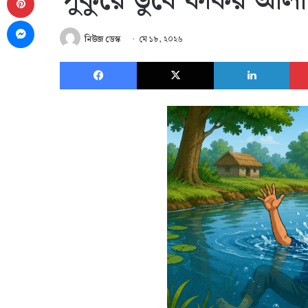
পুকুরে ডুবে ফকির আলী’র
Messenger
নিউজ ডেস্ক
মে ১৮, ২০২৬
Facebook
X
Link