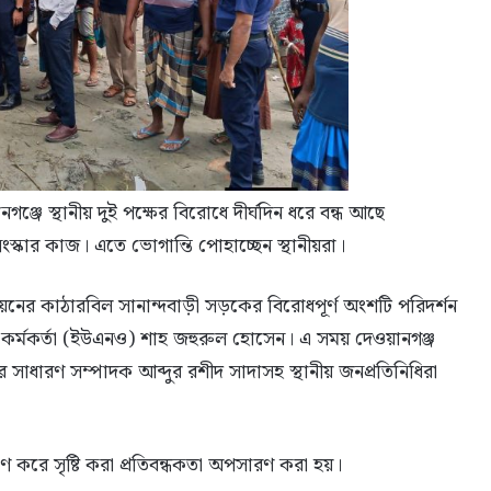
্জে স্থানীয় দুই পক্ষের বিরোধে দীর্ঘদিন ধরে বন্ধ আছে
কার কাজ। এতে ভোগান্তি পোহাচ্ছেন স্থানীয়রা।
ের কাঠারবিল সানান্দবাড়ী সড়কের বিরোধপূর্ণ অংশটি পরিদর্শন
ী কর্মকর্তা (ইউএনও) শাহ জহুরুল হোসেন। এ সময় দেওয়ানগঞ্জ
ারণ সম্পাদক আব্দুর রশীদ সাদাসহ স্থানীয় জনপ্রতিনিধিরা
 করে সৃষ্টি করা প্রতিবন্ধকতা অপসারণ করা হয়।