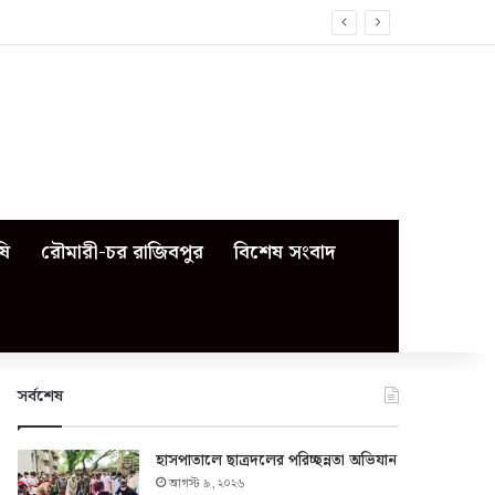
ষি
রৌমারী-চর রাজিবপুর
বিশেষ সংবাদ
সর্বশেষ
হাসপাতালে ছাত্রদলের পরিচ্ছন্নতা অভিযান
আগস্ট ৯, ২০২৬