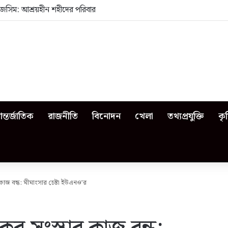
জসিম: আশ্রয়হীন শহীদের পরিবার
ন্তর্জাতিক
রাজনীতি
বিনোদন
খেলা
তথ্যপ্রযুক্তি
কৃ
াজ বন্ধ: মীমাংসার চেষ্টা ইউএনও’র