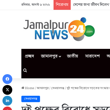
শিরোনাম
দেশের জন্য জীবন দিলেন 
রবিবার, আগস্ট ৯ ২০২৬
প্রচ্ছদ
জামালপুর
জাতীয়
সারাদেশ
আ
Search for
Facebook
X
Home
/
জামালপুর
/
দেওয়ানগঞ্জ
/
দুই পক্ষের বিরোধে সড়কের সংস্কার ক
LinkedIn
দেওয়ানগঞ্জ
Pinterest