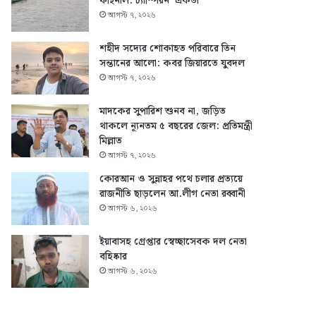
ফাইনাল: চ্যাম্পিয়ন ‘একতা’
আগস্ট ৭, ২০২৬
শহীদ সদ্যের শোকাহত পরিবারে তিন
সন্তানের আলো: কবর জিয়ারতে যুবদল
আগস্ট ৭, ২০২৬
মাদকের সুপারিশ শুনব না, জড়িত
থাকলে ন্যূনতম ৫ বছরের জেল: প্রতিমন্ত্রী
মিল্লাত
আগস্ট ৭, ২০২৬
কোরআন ও সুন্নাহর পথে চলার প্রত্যয়ে
রাজনীতি ছাড়লেন আ.লীগ নেতা রব্বানী
আগস্ট ৬, ২০২৬
ইয়াবাসহ গ্রেপ্তার স্বেচ্ছাসেবক দল নেতা
বহিষ্কার
আগস্ট ৬, ২০২৬