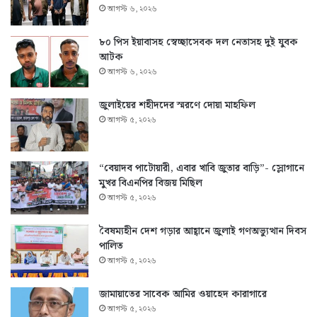
আগস্ট ৬, ২০২৬
৮০ পিস ইয়াবাসহ স্বেচ্ছাসেবক দল নেতাসহ দুই যুবক
আটক
আগস্ট ৬, ২০২৬
জুলাইয়ের শহীদদের স্মরণে দোয়া মাহফিল
আগস্ট ৫, ২০২৬
“বেয়াদব পাটোয়ারী, এবার খাবি জুতার বাড়ি”- স্লোগানে
মুখর বিএনপির বিজয় মিছিল
আগস্ট ৫, ২০২৬
বৈষম্যহীন দেশ গড়ার আহ্বানে জুলাই গণঅভ্যুত্থান দিবস
পালিত
আগস্ট ৫, ২০২৬
জামায়াতের সাবেক আমির ওয়াহেদ কারাগারে
আগস্ট ৫, ২০২৬