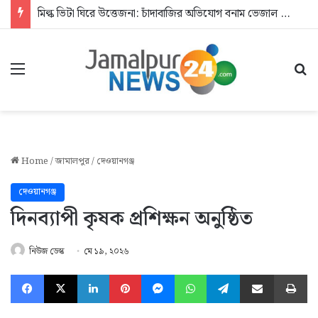
মিল্ক ভিটা ঘিরে উত্তেজনা: চাঁদাবাজির অভিযোগ বনাম ভেজাল দুধের জিডি
Menu
Se
Home
/
জামালপুর
/
দেওয়ানগঞ্জ
দেওয়ানগঞ্জ
দিনব্যাপী কৃষক প্রশিক্ষন অনুষ্ঠিত
নিউজ ডেস্ক
মে ১৯, ২০২৬
Facebook
X
LinkedIn
Pinterest
Messenger
WhatsApp
Telegram
Share via Email
Pr