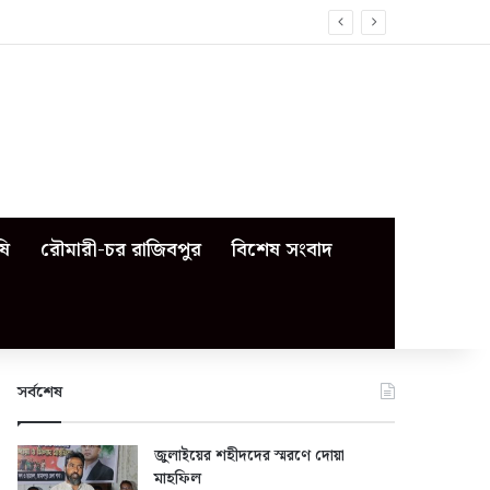
ষি
রৌমারী-চর রাজিবপুর
বিশেষ সংবাদ
সর্বশেষ
জুলাইয়ের শহীদদের স্মরণে দোয়া
মাহফিল