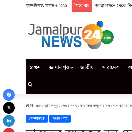
শিরোনাম
আত্মগোপনে থেকে টান
বৃহস্পতিবার, আগস্ট ৬ ২০২৬
প্রচ্ছদ
জামালপুর
জাতীয়
সারাদেশ
আ
Search for
Facebook
X
Home
/
জামালপুর
/
দেওয়ানগঞ্জ
/
ভারতের বন্দুকের নল দেখে আমরা ভয়
LinkedIn
দেওয়ানগঞ্জ
প্রধান খবর
Pinterest