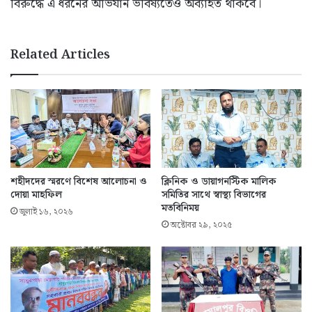
বিরুদ্ধে এ ধরনের অভিযান ভবিষ্যতেও অব্যাহত থাকবে।
Related Articles
শহীদদের স্মরণে বিশেষ আলোচনা ও
ক্লিনিক ও ডায়াগনস্টিক মালিক
দোয়া মাহফিল
সমিতির সাথে স্বাস্থ্য বিভাগের
মতবিনিময়
জুলাই ১৬, ২০২৬
অক্টোবর ২৯, ২০২৫