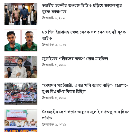
ভারতীয় তরুণীর অন্তরঙ্গ ভিডিও ছড়িয়ে জামালপুরে
যুবক কারাগারে
আগস্ট ৬, ২০২৬
৮০ পিস ইয়াবাসহ স্বেচ্ছাসেবক দল নেতাসহ দুই যুবক
আটক
আগস্ট ৬, ২০২৬
জুলাইয়ের শহীদদের স্মরণে দোয়া মাহফিল
আগস্ট ৫, ২০২৬
“বেয়াদব পাটোয়ারী, এবার খাবি জুতার বাড়ি”- স্লোগানে
মুখর বিএনপির বিজয় মিছিল
আগস্ট ৫, ২০২৬
বৈষম্যহীন দেশ গড়ার আহ্বানে জুলাই গণঅভ্যুত্থান দিবস
পালিত
আগস্ট ৫, ২০২৬