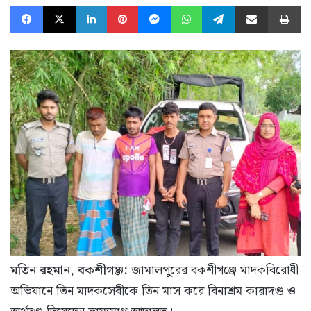
Facebook
X
LinkedIn
Pinterest
Messenger
WhatsApp
Telegram
Share via Email
Pr
ম‌তিন রহমান, বকশীগঞ্জ:
জামালপুরের বকশীগঞ্জে মাদকবিরোধী
অভিযানে তিন মাদকসেবীকে তিন মাস করে বিনাশ্রম কারাদণ্ড ও